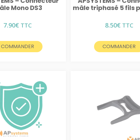
EMS – Connecteur
APSYSTEMS – Conn
âle Mono DS3
mâle triphasé 5 fils 
7.90
€
8.50
€
TTC
TTC
COMMANDER
COMMANDER