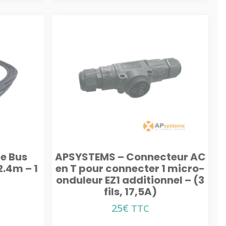
e Bus
APSYSTEMS – Connecteur AC
2.4m – 1
en T pour connecter 1 micro-
onduleur EZ1 additionnel – (3
fils, 17,5A)
25
€
TTC