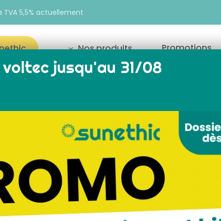
e à TVA 5,5% actuellement
Promotions
unethic
Nos produits
voltec jusqu'au 31/08
our fermer
Affichage de 1–18 su
Reche
solaire
installation panneau