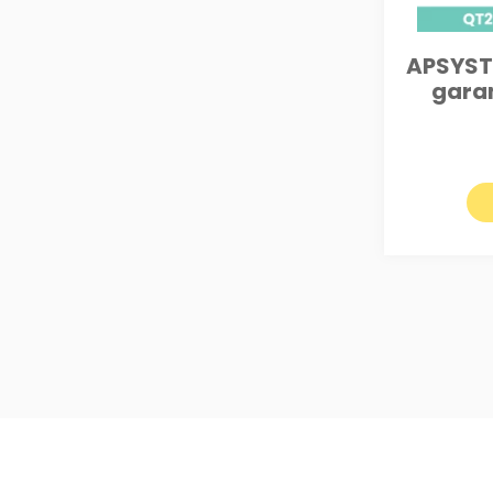
APSYST
garan