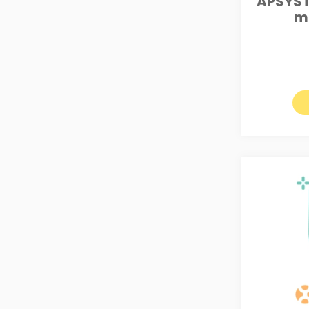
APSYST
m