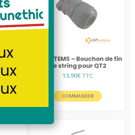
lé
solaire toit
n de fin
APSYSTEMS – Bouchon de fin
DS3
de string pour QT2
13.90
€
TTC
COMMANDER