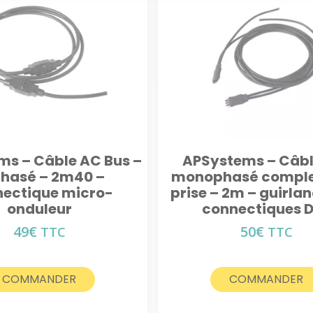
s – Câble AC Bus –
APSystems – Câbl
phasé – 2m40 –
monophasé comple
ectique micro-
prise – 2m – guirlan
onduleur
connectiques 
49
€
50
€
TTC
TTC
COMMANDER
COMMANDER