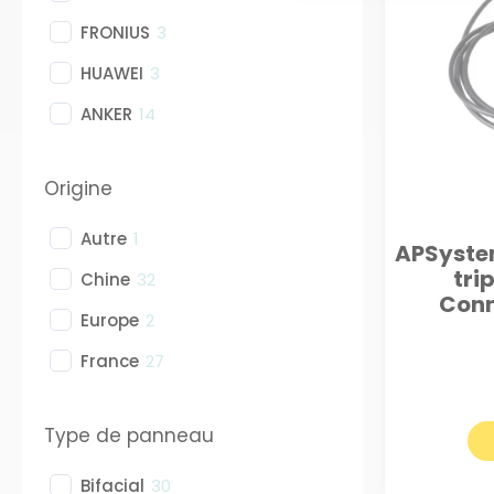
FRONIUS
3
HUAWEI
3
ANKER
14
Origine
Autre
1
APSystem
tri
Chine
32
Conn
Europe
2
France
27
Type de panneau
Bifacial
30