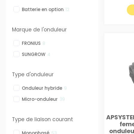
Batterie en option
12
Marque de l'onduleur
FRONIUS
8
SUNGROW
4
Type d'onduleur
Onduleur hybride
9
Micro-onduleur
39
APSYSTE
Type de liaison courant
feme
onduleur
Monophasé
53