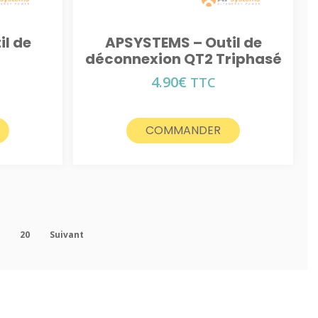
l de
APSYSTEMS – Outil de
n
déconnexion QT2 Triphasé
4.90
€
TTC
COMMANDER
9
20
Suivant