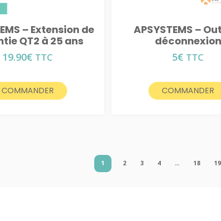
EMS – Extension de
APSYSTEMS – Outi
tie QT2 à 25 ans
déconnexio
19.90
€
5
€
TTC
TTC
COMMANDER
COMMANDER
1
2
3
4
…
18
1