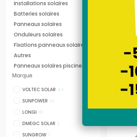
and play français
au
Installations solaires
Sunethic sur prise 220V
fra
soi
Batteries solaires
Sun
Nos stations solaires
Nos
Panneaux solaires
Onduleurs solaires
Fixations panneaux solaires
batterie panneau solaire
Pan
plug and play Anker
pho
Autres
ANKER
Panneaux solaires piscine
sec
Marque
VOLTEC SOLAR
44
SUNPOWER
14
LONGI
19
DMEGC SOLAR
2
SUNGROW
1