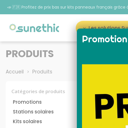
📣 🇫🇷 Profitez de prix bas sur kits panneaux français grâc
Les solutions S
Promotion 
Appuyez sur Entrée pour rechercher ou sur ESC p
PRODUITS
Accueil
Produits
Catégories de produits
Promotions
Stations solaires
Kits solaires
panneau solaire plug
kit 