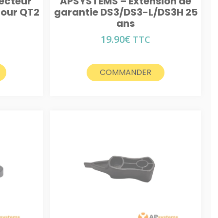
ecteur
APSYSTEMS – Extension de
pour QT2
garantie DS3/DS3-L/DS3H 25
ans
19.90
€
TTC
COMMANDER