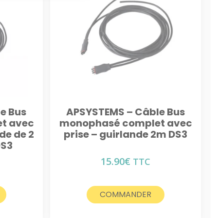
e Bus
APSYSTEMS – Câble Bus
t avec
monophasé complet avec
de de 2
prise – guirlande 2m DS3
DS3
15.90
€
TTC
COMMANDER