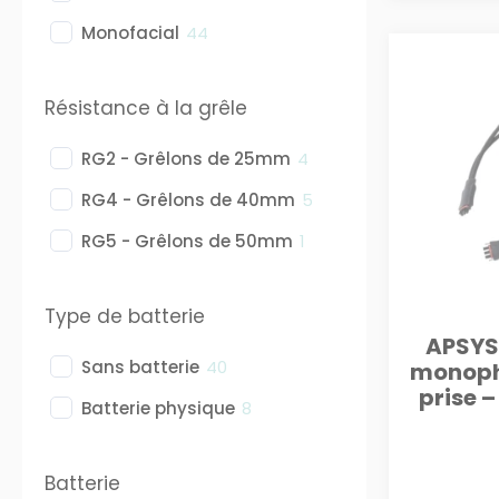
Monofacial
44
Résistance à la grêle
RG2 - Grêlons de 25mm
4
RG4 - Grêlons de 40mm
5
RG5 - Grêlons de 50mm
1
Type de batterie
APSYS
Sans batterie
40
monoph
prise 
Batterie physique
8
Batterie