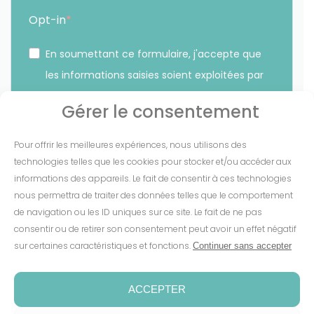
Opt-in
En soumettant ce formulaire, j'accepte que
les informations saisies soient exploitées par
Sunethic. *
Gérer le consentement
Vous pouvez vous désinscrire à tout moment en cliquant
Pour offrir les meilleures expériences, nous utilisons des
sur le lien présent dans nos emails.
technologies telles que les cookies pour stocker et/ou accéder aux
informations des appareils. Le fait de consentir à ces technologies
S'INSCRIRE
nous permettra de traiter des données telles que le comportement
de navigation ou les ID uniques sur ce site. Le fait de ne pas
consentir ou de retirer son consentement peut avoir un effet négatif
sur certaines caractéristiques et fonctions.
Continuer sans accepter
Mentions Légales
-
CGV
-
Cookies
-
Confidentialité
-
Conditions de garantie
-
Espace presse
ACCEPTER