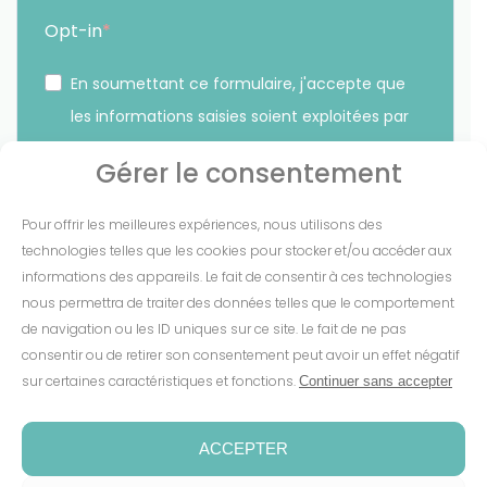
Opt-in
En soumettant ce formulaire, j'accepte que
les informations saisies soient exploitées par
Sunethic. *
Gérer le consentement
Vous pouvez vous désinscrire à tout moment en cliquant
Pour offrir les meilleures expériences, nous utilisons des
sur le lien présent dans nos emails.
technologies telles que les cookies pour stocker et/ou accéder aux
informations des appareils. Le fait de consentir à ces technologies
S'INSCRIRE
nous permettra de traiter des données telles que le comportement
de navigation ou les ID uniques sur ce site. Le fait de ne pas
consentir ou de retirer son consentement peut avoir un effet négatif
sur certaines caractéristiques et fonctions.
Continuer sans accepter
Mentions Légales
-
CGV
-
Cookies
-
Confidentialité
-
Conditions de garantie
-
Espace presse
ACCEPTER