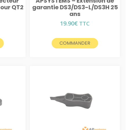
ecteur
APSYSTEMS – Extension de
pour QT2
garantie DS3/DS3-L/DS3H 25
ans
19.90
€
TTC
COMMANDER