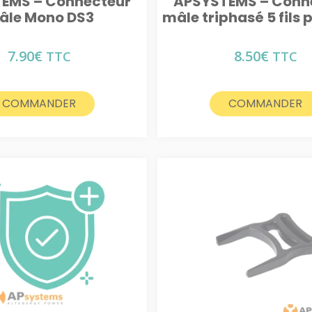
EMS – Connecteur
APSYSTEMS – Conn
âle Mono DS3
mâle triphasé 5 fils 
7.90
€
8.50
€
TTC
TTC
COMMANDER
COMMANDER