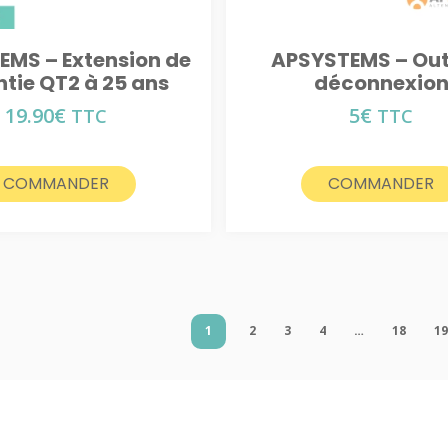
EMS – Extension de
APSYSTEMS – Outi
tie QT2 à 25 ans
déconnexio
19.90
€
5
€
TTC
TTC
COMMANDER
COMMANDER
1
2
3
4
…
18
1