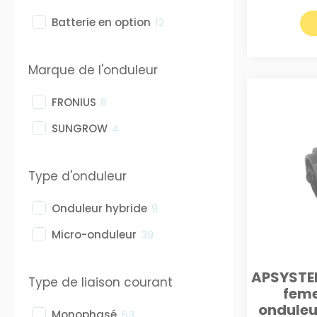
Batterie en option
12
Marque de l'onduleur
FRONIUS
8
SUNGROW
4
Type d'onduleur
Onduleur hybride
9
Micro-onduleur
39
APSYSTE
Type de liaison courant
feme
onduleur
Monophasé
53