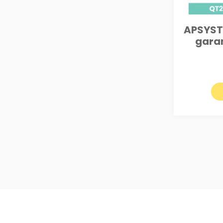
APSYST
garan