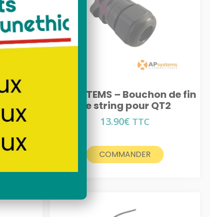
lé
solaire toit
n de fin
APSYSTEMS – Bouchon de fin
DS3
de string pour QT2
13.90
€
TTC
COMMANDER