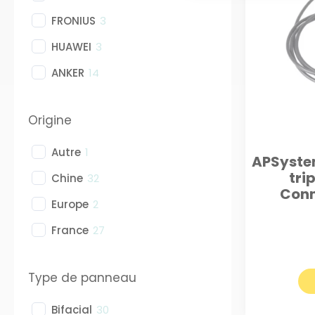
FRONIUS
3
HUAWEI
3
ANKER
14
Origine
Autre
1
APSystem
tri
Chine
32
Conn
Europe
2
France
27
Type de panneau
Bifacial
30