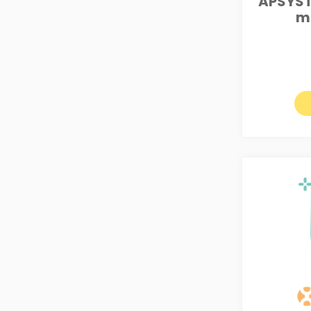
APSYST
m