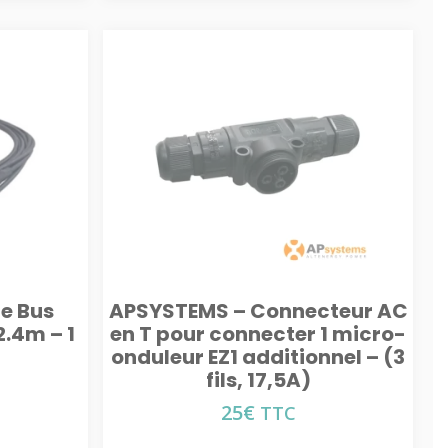
e Bus
APSYSTEMS – Connecteur AC
2.4m – 1
en T pour connecter 1 micro-
onduleur EZ1 additionnel – (3
fils, 17,5A)
25
€
TTC