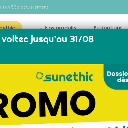
e à TVA 5,5% actuellement
Promotions
unethic
Nos produits
voltec jusqu'au 31/08
our fermer
Affichage de 1–18 su
Reche
solaire
installation panneau