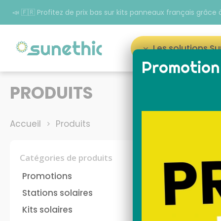
📣 🇫🇷 Profitez de prix bas sur kits panneaux français grâc
Les solutions S
Promotion 
Appuyez sur Entrée pour rechercher ou sur ESC p
PRODUITS
Accueil
Produits
Catégories de produits
Promotions
Stations solaires
Kits solaires
panneau solaire plug
kit 