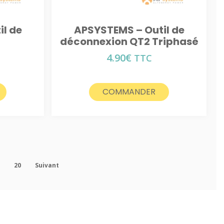
l de
APSYSTEMS – Outil de
n
déconnexion QT2 Triphasé
4.90
€
TTC
COMMANDER
9
20
Suivant