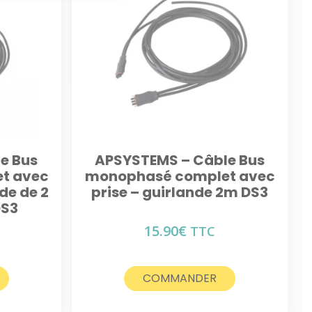
e Bus
APSYSTEMS – Câble Bus
t avec
monophasé complet avec
de de 2
prise – guirlande 2m DS3
DS3
15.90
€
TTC
COMMANDER