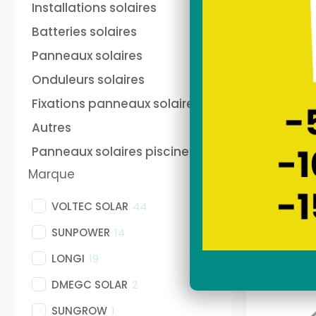
and play français
au
Installations solaires
Sunethic sur prise 220V
fra
soi
Batteries solaires
Sun
Nos stations solaires
Nos
Panneaux solaires
Onduleurs solaires
Fixations panneaux solaires
batterie panneau solaire
Pan
plug and play Anker
pho
Autres
ANKER
Panneaux solaires piscine
sec
Marque
VOLTEC SOLAR
44
SUNPOWER
14
LONGI
19
DMEGC SOLAR
2
SUNGROW
1