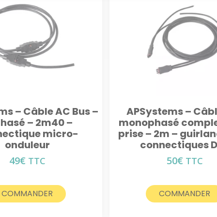
s – Câble AC Bus –
APSystems – Câbl
phasé – 2m40 –
monophasé comple
ectique micro-
prise – 2m – guirlan
onduleur
connectiques 
49
€
50
€
TTC
TTC
COMMANDER
COMMANDER