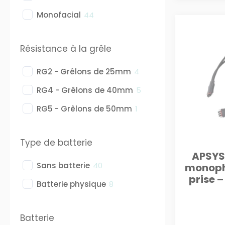
Monofacial
44
Résistance à la grêle
RG2 - Grêlons de 25mm
4
RG4 - Grêlons de 40mm
5
RG5 - Grêlons de 50mm
1
Type de batterie
APSYS
Sans batterie
40
monoph
prise 
Batterie physique
8
Batterie