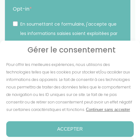
Opt-in
En soumettant ce formulaire, j'accepte que
les informations saisies soient exploitées par
Sunethic. *
Gérer le consentement
Vous pouvez vous désinscrire à tout moment en cliquant
Pour offrir les meilleures expériences, nous utilisons des
sur le lien présent dans nos emails.
technologies telles que les cookies pour stocker et/ou accéder aux
informations des appareils. Le fait de consentir à ces technologies
S'INSCRIRE
nous permettra de traiter des données telles que le comportement
de navigation ou les ID uniques sur ce site. Le fait de ne pas
consentir ou de retirer son consentement peut avoir un effet négatif
sur certaines caractéristiques et fonctions.
Continuer sans accepter
Mentions Légales
-
CGV
-
Cookies
-
Confidentialité
-
Conditions de garantie
-
Espace presse
ACCEPTER