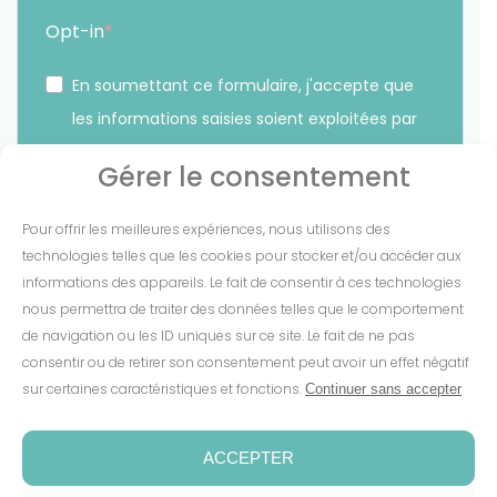
Opt-in
En soumettant ce formulaire, j'accepte que
les informations saisies soient exploitées par
Sunethic. *
Gérer le consentement
Vous pouvez vous désinscrire à tout moment en cliquant
Pour offrir les meilleures expériences, nous utilisons des
sur le lien présent dans nos emails.
technologies telles que les cookies pour stocker et/ou accéder aux
informations des appareils. Le fait de consentir à ces technologies
S'INSCRIRE
nous permettra de traiter des données telles que le comportement
de navigation ou les ID uniques sur ce site. Le fait de ne pas
consentir ou de retirer son consentement peut avoir un effet négatif
sur certaines caractéristiques et fonctions.
Continuer sans accepter
Mentions Légales
-
CGV
-
Cookies
-
Confidentialité
-
Conditions de garantie
-
Espace presse
ACCEPTER