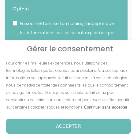
Opt-in
En soumettant ce formulaire, j'accepte que
les informations saisies soient exploitées par
Sunethic. *
Gérer le consentement
Vous pouvez vous désinscrire à tout moment en cliquant
Pour offrir les meilleures expériences, nous utilisons des
sur le lien présent dans nos emails.
technologies telles que les cookies pour stocker et/ou accéder aux
informations des appareils. Le fait de consentir à ces technologies
S'INSCRIRE
nous permettra de traiter des données telles que le comportement
de navigation ou les ID uniques sur ce site. Le fait de ne pas
consentir ou de retirer son consentement peut avoir un effet négatif
sur certaines caractéristiques et fonctions.
Continuer sans accepter
Mentions Légales
-
CGV
-
Cookies
-
Confidentialité
-
Conditions de garantie
-
Espace presse
ACCEPTER