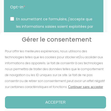
Opt-in
En soumettant ce formulaire, j'accepte que
les informations saisies soient exploitées par
Sunethic. *
Gérer le consentement
Vous pouvez vous désinscrire à tout moment en cliquant
Pour offrir les meilleures expériences, nous utilisons des
sur le lien présent dans nos emails.
technologies telles que les cookies pour stocker et/ou accéder aux
informations des appareils. Le fait de consentir à ces technologies
S'INSCRIRE
nous permettra de traiter des données telles que le comportement
de navigation ou les ID uniques sur ce site. Le fait de ne pas
consentir ou de retirer son consentement peut avoir un effet négatif
sur certaines caractéristiques et fonctions.
Continuer sans accepter
Mentions Légales
-
CGV
-
Cookies
-
Confidentialité
-
Conditions de garantie
-
Espace presse
ACCEPTER