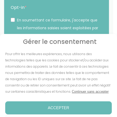
Opt-in
En soumettant ce formulaire, j'accepte que
les informations saisies soient exploitées par
Sunethic. *
Gérer le consentement
Vous pouvez vous désinscrire à tout moment en cliquant
Pour offrir les meilleures expériences, nous utilisons des
sur le lien présent dans nos emails.
technologies telles que les cookies pour stocker et/ou accéder aux
informations des appareils. Le fait de consentir à ces technologies
S'INSCRIRE
nous permettra de traiter des données telles que le comportement
de navigation ou les ID uniques sur ce site. Le fait de ne pas
consentir ou de retirer son consentement peut avoir un effet négatif
sur certaines caractéristiques et fonctions.
Continuer sans accepter
Mentions Légales
-
CGV
-
Cookies
-
Confidentialité
-
Conditions de garantie
-
Espace presse
ACCEPTER