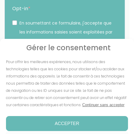
Opt-in
En soumettant ce formulaire, j'accepte que
les informations saisies soient exploitées par
Sunethic. *
Gérer le consentement
Vous pouvez vous désinscrire à tout moment en cliquant
Pour offrir les meilleures expériences, nous utilisons des
sur le lien présent dans nos emails.
technologies telles que les cookies pour stocker et/ou accéder aux
informations des appareils. Le fait de consentir à ces technologies
S'INSCRIRE
nous permettra de traiter des données telles que le comportement
de navigation ou les ID uniques sur ce site. Le fait de ne pas
consentir ou de retirer son consentement peut avoir un effet négatif
sur certaines caractéristiques et fonctions.
Continuer sans accepter
Mentions Légales
-
CGV
-
Cookies
-
Confidentialité
-
Conditions de garantie
-
Espace presse
ACCEPTER