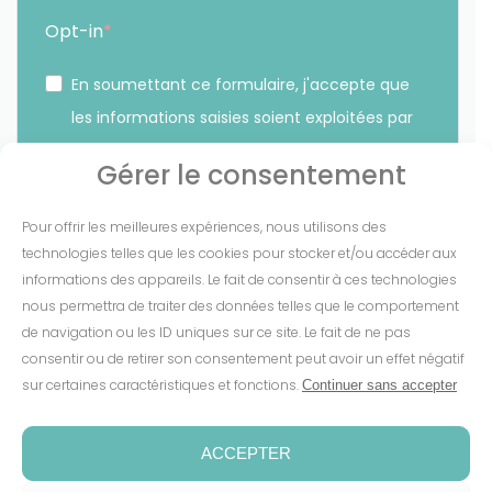
Opt-in
En soumettant ce formulaire, j'accepte que
les informations saisies soient exploitées par
Sunethic. *
Gérer le consentement
Vous pouvez vous désinscrire à tout moment en cliquant
Pour offrir les meilleures expériences, nous utilisons des
sur le lien présent dans nos emails.
technologies telles que les cookies pour stocker et/ou accéder aux
informations des appareils. Le fait de consentir à ces technologies
S'INSCRIRE
nous permettra de traiter des données telles que le comportement
de navigation ou les ID uniques sur ce site. Le fait de ne pas
consentir ou de retirer son consentement peut avoir un effet négatif
sur certaines caractéristiques et fonctions.
Continuer sans accepter
Mentions Légales
-
CGV
-
Cookies
-
Confidentialité
-
Conditions de garantie
-
Espace presse
ACCEPTER