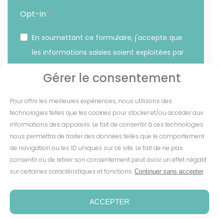
Opt-in
En soumettant ce formulaire, j'accepte que
les informations saisies soient exploitées par
Sunethic. *
Gérer le consentement
Vous pouvez vous désinscrire à tout moment en cliquant
Pour offrir les meilleures expériences, nous utilisons des
sur le lien présent dans nos emails.
technologies telles que les cookies pour stocker et/ou accéder aux
informations des appareils. Le fait de consentir à ces technologies
S'INSCRIRE
nous permettra de traiter des données telles que le comportement
de navigation ou les ID uniques sur ce site. Le fait de ne pas
consentir ou de retirer son consentement peut avoir un effet négatif
sur certaines caractéristiques et fonctions.
Continuer sans accepter
Mentions Légales
-
CGV
-
Cookies
-
Confidentialité
-
Conditions de garantie
-
Espace presse
ACCEPTER