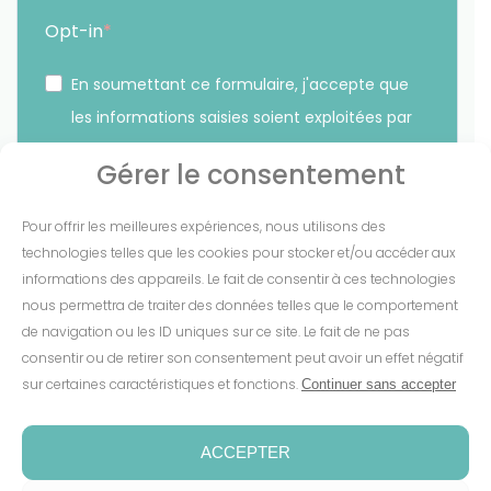
Opt-in
En soumettant ce formulaire, j'accepte que
les informations saisies soient exploitées par
Sunethic. *
Gérer le consentement
Vous pouvez vous désinscrire à tout moment en cliquant
Pour offrir les meilleures expériences, nous utilisons des
sur le lien présent dans nos emails.
technologies telles que les cookies pour stocker et/ou accéder aux
informations des appareils. Le fait de consentir à ces technologies
S'INSCRIRE
nous permettra de traiter des données telles que le comportement
de navigation ou les ID uniques sur ce site. Le fait de ne pas
consentir ou de retirer son consentement peut avoir un effet négatif
sur certaines caractéristiques et fonctions.
Continuer sans accepter
Mentions Légales
-
CGV
-
Cookies
-
Confidentialité
-
Conditions de garantie
-
Espace presse
ACCEPTER