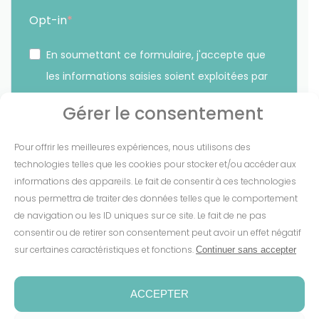
Opt-in
En soumettant ce formulaire, j'accepte que
les informations saisies soient exploitées par
Sunethic. *
Gérer le consentement
Vous pouvez vous désinscrire à tout moment en cliquant
Pour offrir les meilleures expériences, nous utilisons des
sur le lien présent dans nos emails.
technologies telles que les cookies pour stocker et/ou accéder aux
informations des appareils. Le fait de consentir à ces technologies
S'INSCRIRE
nous permettra de traiter des données telles que le comportement
de navigation ou les ID uniques sur ce site. Le fait de ne pas
consentir ou de retirer son consentement peut avoir un effet négatif
sur certaines caractéristiques et fonctions.
Continuer sans accepter
Mentions Légales
-
CGV
-
Cookies
-
Confidentialité
-
Conditions de garantie
-
Espace presse
ACCEPTER