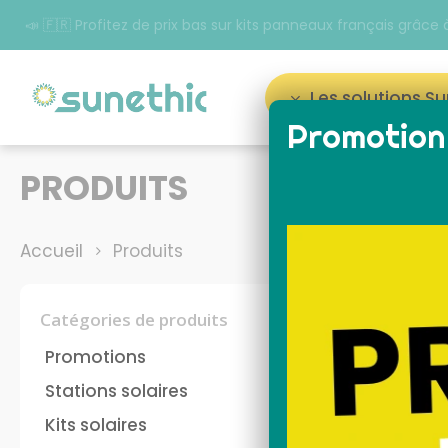
📣 🇫🇷 Profitez de prix bas sur kits panneaux français grâc
Les solutions S
Promotion 
Appuyez sur Entrée pour rechercher ou sur ESC p
PRODUITS
Accueil
Produits
Catégories de produits
Promotions
Stations solaires
Kits solaires
panneau solaire plug
kit 