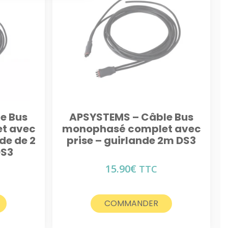
e Bus
APSYSTEMS – Câble Bus
t avec
monophasé complet avec
de de 2
prise – guirlande 2m DS3
DS3
15.90
€
TTC
COMMANDER