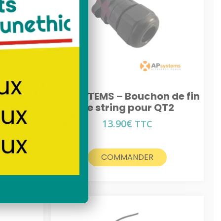
lé
solaire toit
n de fin
APSYSTEMS – Bouchon de fin
DS3
de string pour QT2
13.90
€
TTC
COMMANDER