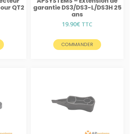
ecteur
APSYSTEMS – Extension de
pour QT2
garantie DS3/DS3-L/DS3H 25
ans
19.90
€
TTC
COMMANDER