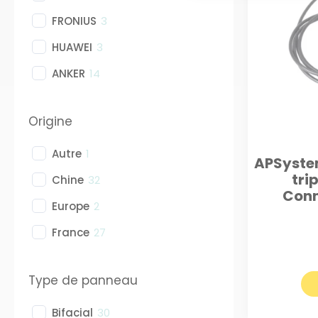
FRONIUS
3
HUAWEI
3
ANKER
14
Origine
Autre
1
APSystem
tri
Chine
32
Conn
Europe
2
France
27
Type de panneau
Bifacial
30