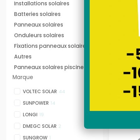
and play français
au
Installations solaires
Sunethic sur prise 220V
fra
soi
Batteries solaires
Sun
Nos stations solaires
Nos
Panneaux solaires
Onduleurs solaires
Fixations panneaux solaires
batterie panneau solaire
Pan
plug and play Anker
pho
Autres
ANKER
Panneaux solaires piscine
sec
Marque
VOLTEC SOLAR
44
SUNPOWER
14
LONGI
19
DMEGC SOLAR
2
SUNGROW
1