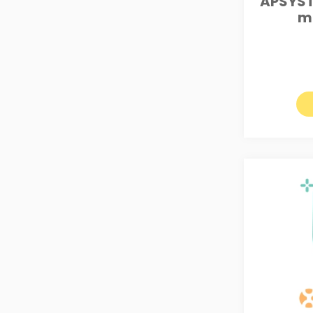
APSYST
m