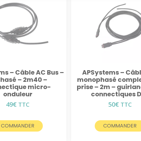
s – Câble AC Bus –
APSystems – Câbl
phasé – 2m40 –
monophasé comple
ectique micro-
prise – 2m – guirlan
onduleur
connectiques 
49
€
50
€
TTC
TTC
COMMANDER
COMMANDER