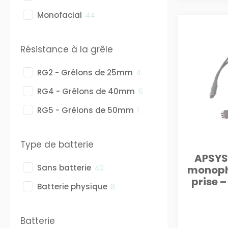
Monofacial
44
Résistance à la grêle
RG2 - Grêlons de 25mm
4
RG4 - Grêlons de 40mm
5
RG5 - Grêlons de 50mm
1
Type de batterie
APSYS
Sans batterie
40
monoph
prise 
Batterie physique
8
Batterie