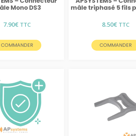
EMS – Connecteur
APSYSTEMS – Conn
âle Mono DS3
mâle triphasé 5 fils 
7.90
€
8.50
€
TTC
TTC
COMMANDER
COMMANDER