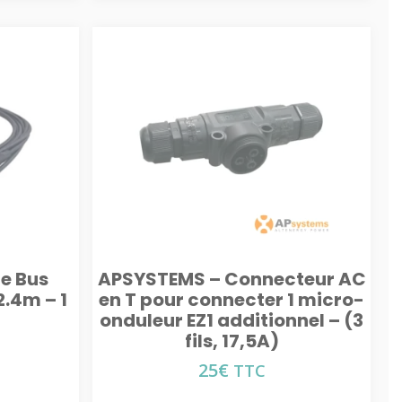
e Bus
APSYSTEMS – Connecteur AC
2.4m – 1
en T pour connecter 1 micro-
onduleur EZ1 additionnel – (3
fils, 17,5A)
25
€
TTC