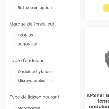
Batterie en option
12
Marque de l'onduleur
FRONIUS
8
SUNGROW
4
Type d'onduleur
Onduleur hybride
9
Micro-onduleur
39
APSYSTE
Type de liaison courant
feme
onduleur
Monophasé
53