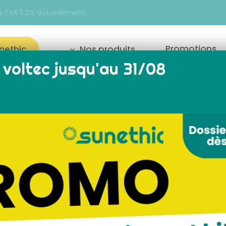
e à TVA 5,5% actuellement
Promotions
unethic
Nos produits
voltec jusqu'au 31/08
our fermer
Affichage de 1–18 su
Reche
solaire
installation panneau