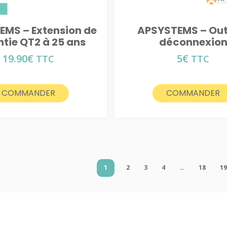
EMS – Extension de
APSYSTEMS – Outi
tie QT2 à 25 ans
déconnexio
19.90
€
5
€
TTC
TTC
COMMANDER
COMMANDER
1
2
3
4
…
18
1