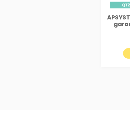
APSYST
garan