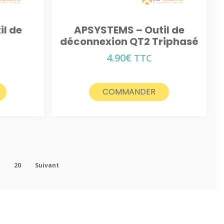
l de
APSYSTEMS – Outil de
n
déconnexion QT2 Triphasé
4.90
€
TTC
COMMANDER
9
20
Suivant