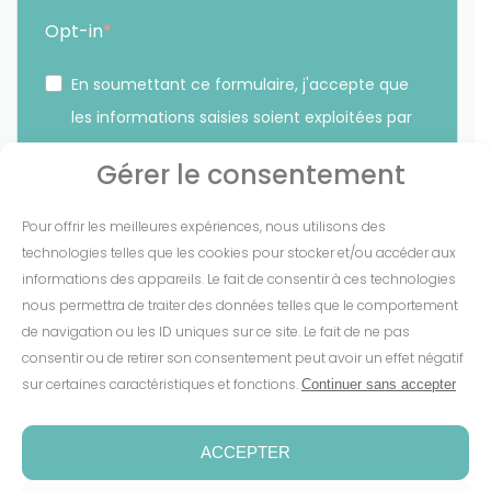
Opt-in
En soumettant ce formulaire, j'accepte que
les informations saisies soient exploitées par
Sunethic. *
Gérer le consentement
Vous pouvez vous désinscrire à tout moment en cliquant
Pour offrir les meilleures expériences, nous utilisons des
sur le lien présent dans nos emails.
technologies telles que les cookies pour stocker et/ou accéder aux
informations des appareils. Le fait de consentir à ces technologies
S'INSCRIRE
nous permettra de traiter des données telles que le comportement
de navigation ou les ID uniques sur ce site. Le fait de ne pas
consentir ou de retirer son consentement peut avoir un effet négatif
sur certaines caractéristiques et fonctions.
Continuer sans accepter
Mentions Légales
-
CGV
-
Cookies
-
Confidentialité
-
Conditions de garantie
-
Espace presse
ACCEPTER