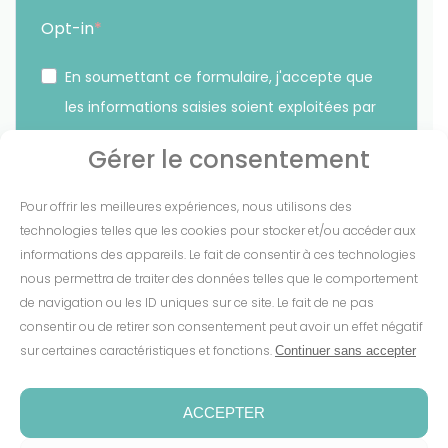
Opt-in
En soumettant ce formulaire, j'accepte que
les informations saisies soient exploitées par
Sunethic. *
Gérer le consentement
Vous pouvez vous désinscrire à tout moment en cliquant
Pour offrir les meilleures expériences, nous utilisons des
sur le lien présent dans nos emails.
technologies telles que les cookies pour stocker et/ou accéder aux
informations des appareils. Le fait de consentir à ces technologies
S'INSCRIRE
nous permettra de traiter des données telles que le comportement
de navigation ou les ID uniques sur ce site. Le fait de ne pas
consentir ou de retirer son consentement peut avoir un effet négatif
sur certaines caractéristiques et fonctions.
Continuer sans accepter
Mentions Légales
-
CGV
-
Cookies
-
Confidentialité
-
Conditions de garantie
-
Espace presse
ACCEPTER