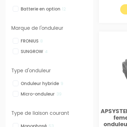
Batterie en option
12
Marque de l'onduleur
FRONIUS
8
SUNGROW
4
Type d'onduleur
Onduleur hybride
9
Micro-onduleur
39
APSYSTE
Type de liaison courant
feme
onduleur
Monophasé
53