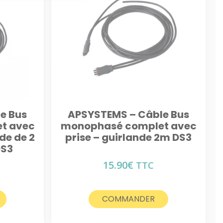
e Bus
APSYSTEMS – Câble Bus
t avec
monophasé complet avec
de de 2
prise – guirlande 2m DS3
DS3
15.90
€
TTC
COMMANDER