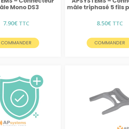
EMS – Connecteur
APSYSTEMS – Conn
âle Mono DS3
mâle triphasé 5 fils 
7.90
€
8.50
€
TTC
TTC
COMMANDER
COMMANDER