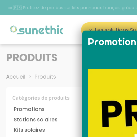
📣 🇫🇷 Profitez de prix bas sur kits panneaux français grâc
Les solutions S
Promotion 
Appuyez sur Entrée pour rechercher ou sur ESC p
PRODUITS
Accueil
Produits
Catégories de produits
Promotions
Stations solaires
Kits solaires
panneau solaire plug
kit 