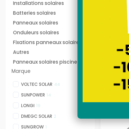
and play français
au
Installations solaires
Sunethic sur prise 220V
fra
soi
Batteries solaires
Sun
Nos stations solaires
Nos
Panneaux solaires
Onduleurs solaires
Fixations panneaux solaires
batterie panneau solaire
Pan
plug and play Anker
pho
Autres
ANKER
Panneaux solaires piscine
sec
Marque
VOLTEC SOLAR
44
SUNPOWER
14
LONGI
19
DMEGC SOLAR
2
SUNGROW
1