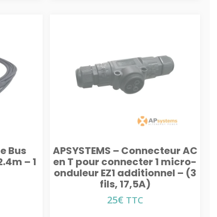
e Bus
APSYSTEMS – Connecteur AC
2.4m – 1
en T pour connecter 1 micro-
onduleur EZ1 additionnel – (3
fils, 17,5A)
25
€
TTC