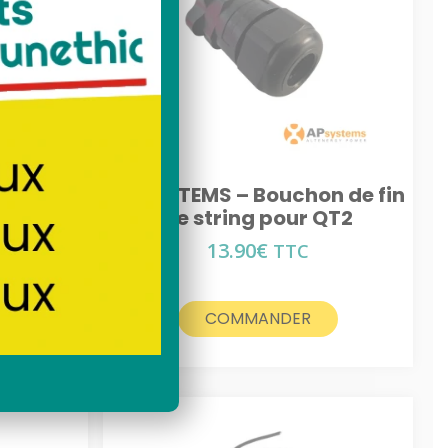
lé
solaire toit
n de fin
APSYSTEMS – Bouchon de fin
DS3
de string pour QT2
13.90
€
TTC
COMMANDER