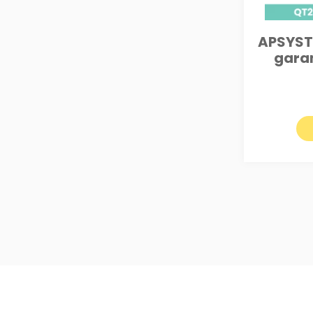
APSYST
garan