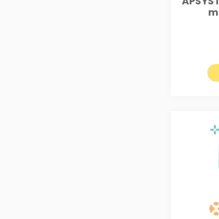
APSYST
m