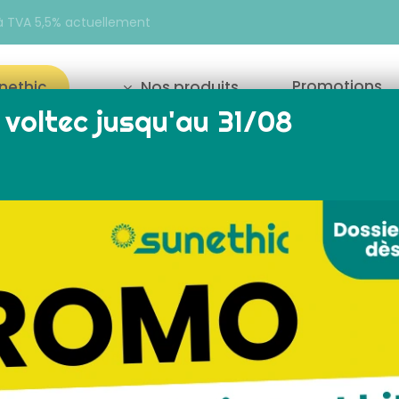
e à TVA 5,5% actuellement
Promotions
unethic
Nos produits
voltec jusqu'au 31/08
our fermer
Affichage de 1–18 su
Reche
solaire
installation panneau