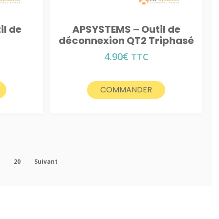
l de
APSYSTEMS – Outil de
n
déconnexion QT2 Triphasé
4.90
€
TTC
COMMANDER
9
20
Suivant