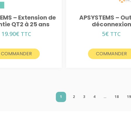
EMS – Extension de
APSYSTEMS – Outi
tie QT2 à 25 ans
déconnexio
19.90
€
5
€
TTC
TTC
COMMANDER
COMMANDER
1
2
3
4
…
18
1