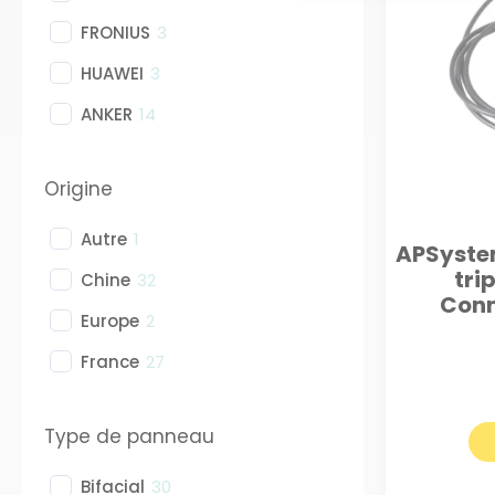
FRONIUS
3
HUAWEI
3
ANKER
14
Origine
Autre
1
APSystem
tri
Chine
32
Conn
Europe
2
France
27
Type de panneau
Bifacial
30