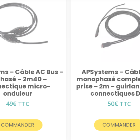
s – Câble AC Bus –
APSystems – Câbl
phasé – 2m40 –
monophasé comple
ectique micro-
prise – 2m – guirlan
onduleur
connectiques 
49
€
50
€
TTC
TTC
COMMANDER
COMMANDER