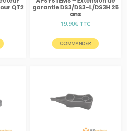
ecteur
APSYSTEMS – Extension de
pour QT2
garantie DS3/DS3-L/DS3H 25
ans
19.90
€
TTC
COMMANDER