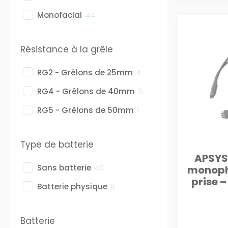
Monofacial
44
Résistance à la grêle
RG2 - Grêlons de 25mm
4
RG4 - Grêlons de 40mm
5
RG5 - Grêlons de 50mm
1
Type de batterie
APSYS
Sans batterie
40
monoph
prise 
Batterie physique
8
Batterie