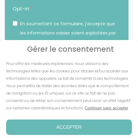
Opt-in
En soumettant ce formulaire, j'accepte que
les informations saisies soient exploitées par
Sunethic. *
Gérer le consentement
Vous pouvez vous désinscrire à tout moment en cliquant
Pour offrir les meilleures expériences, nous utilisons des
sur le lien présent dans nos emails.
technologies telles que les cookies pour stocker et/ou accéder aux
informations des appareils. Le fait de consentir à ces technologies
S'INSCRIRE
nous permettra de traiter des données telles que le comportement
de navigation ou les ID uniques sur ce site. Le fait de ne pas
consentir ou de retirer son consentement peut avoir un effet négatif
sur certaines caractéristiques et fonctions.
Continuer sans accepter
Mentions Légales
-
CGV
-
Cookies
-
Confidentialité
-
Conditions de garantie
-
Espace presse
ACCEPTER