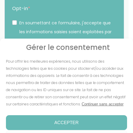
Opt-in
En soumettant ce formulaire, j'accepte que
les informations saisies soient exploitées par
Sunethic. *
Gérer le consentement
Vous pouvez vous désinscrire à tout moment en cliquant
Pour offrir les meilleures expériences, nous utilisons des
sur le lien présent dans nos emails.
technologies telles que les cookies pour stocker et/ou accéder aux
informations des appareils. Le fait de consentir à ces technologies
S'INSCRIRE
nous permettra de traiter des données telles que le comportement
de navigation ou les ID uniques sur ce site. Le fait de ne pas
consentir ou de retirer son consentement peut avoir un effet négatif
sur certaines caractéristiques et fonctions.
Continuer sans accepter
Mentions Légales
-
CGV
-
Cookies
-
Confidentialité
-
Conditions de garantie
-
Espace presse
ACCEPTER