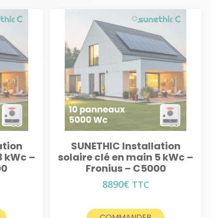
ation
SUNETHIC Installation
3 kWc –
solaire clé en main 5 kWc –
00
Fronius – C5000
8890
€
TTC
COMMANDER