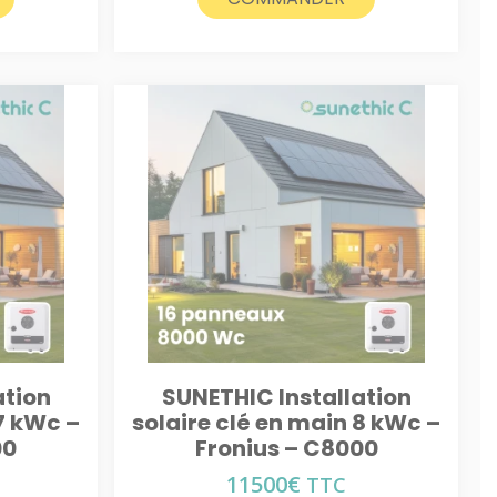
ation
SUNETHIC Installation
7 kWc –
solaire clé en main 8 kWc –
00
Fronius – C8000
11500
€
TTC