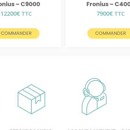
onius – C9000
Fronius – C40
12200
€
7900
€
TTC
TTC
COMMANDER
COMMANDER