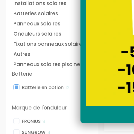
Installations solaires
Batteries solaires
batterie panneau solaire
Pan
Panneaux solaires
plug and play Anker
pho
Onduleurs solaires
Fixations panneaux solaires
Autres
Panneaux solaires piscine
SUNET
Batterie
solaire
ma
Batterie en option
12
Marque de l'onduleur
FRONIUS
8
SUNGROW
4