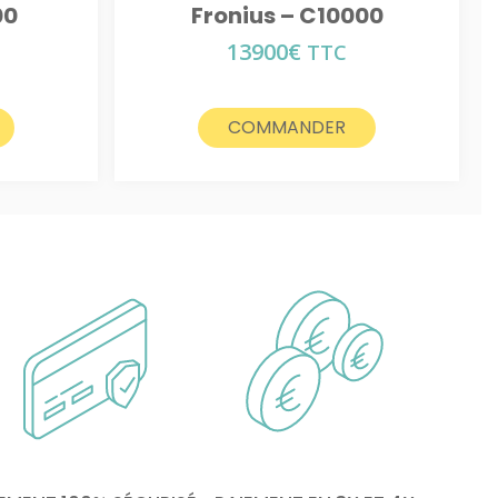
00
Fronius – C10000
13900
€
TTC
COMMANDER