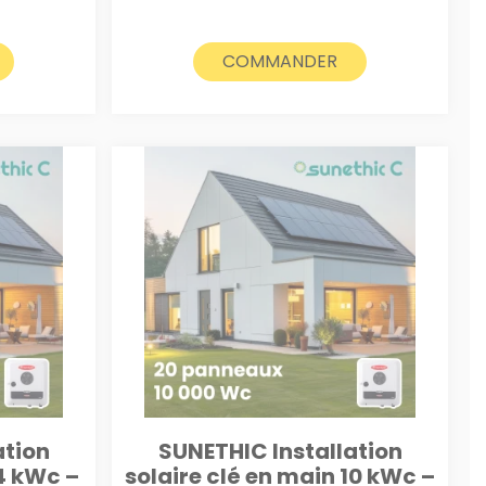
COMMANDER
ation
SUNETHIC Installation
 4 kWc –
solaire clé en main 10 kWc –