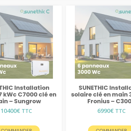
HIC Installation
SUNETHIC Install
 7 kWc C7000 clé en
solaire clé en main 
in – Sungrow
Fronius – C30
10400
€
6990
€
TTC
TTC
COMMANDER
COMMANDER