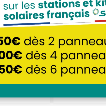
neaux solaires
Autres
tovoltaïques
HIC Installation
SUNETHIC Install
 4kWc C4000 clé en
solaire 5kWc C5000
in – Sungrow
main – Sungr
7250
€
8550
€
TTC
TTC
COMMANDER
COMMANDER