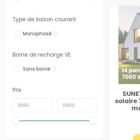
Type de liaison courant
Monophasé
12
Borne de recharge VE
Sans borne
12
Prix
SUNET
solaire
ma