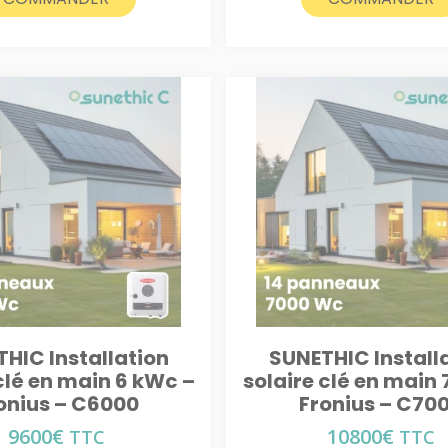
HIC Installation
SUNETHIC Install
clé en main 6 kWc –
solaire clé en main 
onius – C6000
Fronius – C70
9600
€
10800
€
TTC
TTC