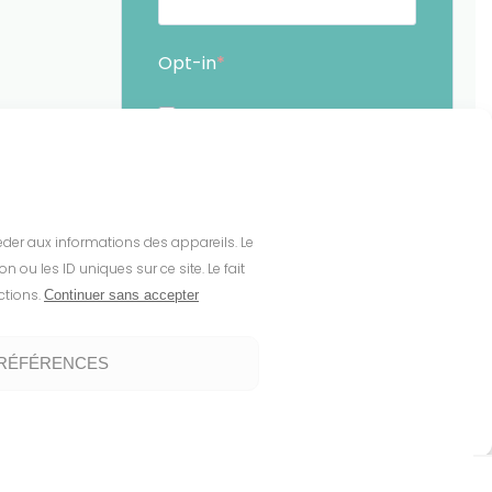
Opt-in
En soumettant ce formulaire,
j'accepte que les
informations saisies soient
exploitées par Sunethic. *
céder aux informations des appareils. Le
Vous pouvez vous désinscrire à tout
ou les ID uniques sur ce site. Le fait
moment en cliquant sur le lien présent
ctions.
Continuer sans accepter
dans nos emails.
PRÉFÉRENCES
S'INSCRIRE