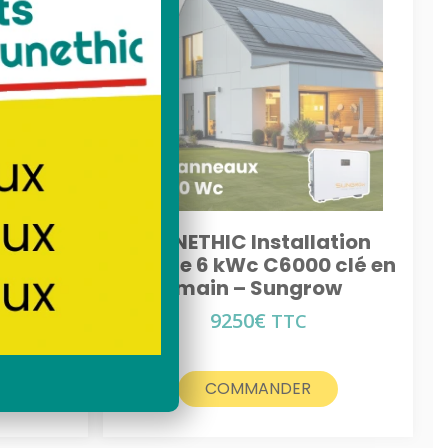
ation
SUNETHIC Installation
 clé en
solaire 6 kWc C6000 clé en
ow
main – Sungrow
9250
€
TTC
COMMANDER