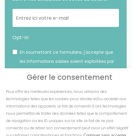
Opt-in
En soumettant ce formulaire, j'accepte que
les informations saisies soient exploitées par
Sunethic. *
Gérer le consentement
Vous pouvez vous désinscrire à tout moment en cliquant
Pour offrir les meilleures expériences, nous utilisons des
sur le lien présent dans nos emails.
technologies telles que les cookies pour stocker et/ou accéder aux
informations des appareils. Le fait de consentir à ces technologies
S'INSCRIRE
nous permettra de traiter des données telles que le comportement
de navigation ou les ID uniques sur ce site. Le fait de ne pas
consentir ou de retirer son consentement peut avoir un effet négatif
sur certaines caractéristiques et fonctions.
Continuer sans accepter