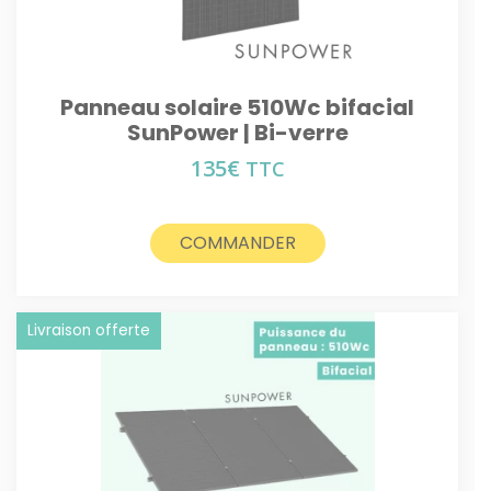
Panneau solaire 510Wc bifacial
SunPower | Bi-verre
135
€
TTC
COMMANDER
Livraison offerte