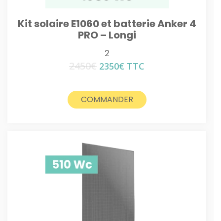
Kit solaire E1060 et batterie Anker 4
PRO – Longi
2
2450
€
Le
Le
2350
€
TTC
prix
prix
initial
actuel
était :
est :
COMMANDER
2450€.
2350€.