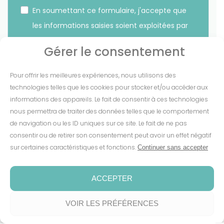
En soumettant ce formulaire, j'accepte que
les informations saisies soient exploitées par
Sunethic. *
Gérer le consentement
Vous pouvez vous désinscrire à tout moment en cliquant
Pour offrir les meilleures expériences, nous utilisons des
sur le lien présent dans nos emails.
technologies telles que les cookies pour stocker et/ou accéder aux
informations des appareils. Le fait de consentir à ces technologies
S'INSCRIRE
nous permettra de traiter des données telles que le comportement
de navigation ou les ID uniques sur ce site. Le fait de ne pas
consentir ou de retirer son consentement peut avoir un effet négatif
sur certaines caractéristiques et fonctions.
Continuer sans accepter
Mentions Légales
-
CGV
-
Cookies
-
Confidentialité
-
Conditions de garantie
-
Espace presse
ACCEPTER
Fait avec coeur par
Numéria Communication
VOIR LES PRÉFÉRENCES