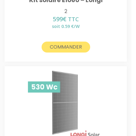
Kit solaire E1060 – Longi
2
599
€
TTC
soit 0.59 €/W
COMMANDER