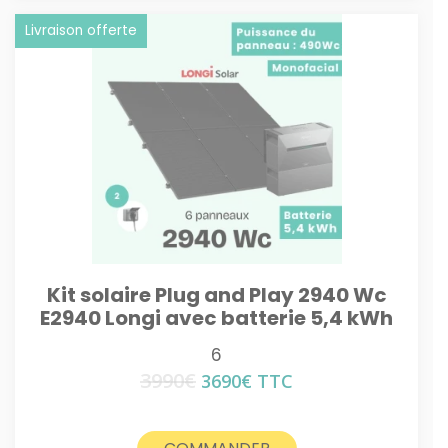
Livraison offerte
Kit solaire Plug and Play 2940 Wc
E2940 Longi avec batterie 5,4 kWh
6
3990
€
Le
Le
3690
€
TTC
prix
prix
initial
actuel
était :
est :