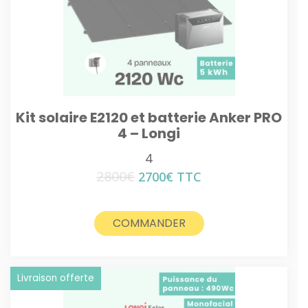
Kit solaire E2120 et batterie Anker PRO
4 – Longi
4
2800
€
Le
Le
2700
€
TTC
prix
prix
initial
actuel
était :
est :
COMMANDER
2800€.
2700€.
Livraison offerte