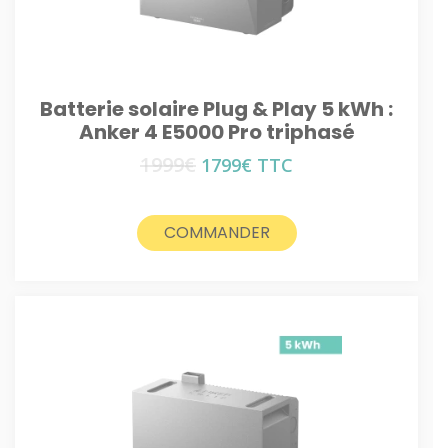
Batterie solaire Plug & Play 5 kWh :
Anker 4 E5000 Pro triphasé
1999
€
Le
Le
1799
€
TTC
prix
prix
initial
actuel
était :
est :
COMMANDER
1999€.
1799€.