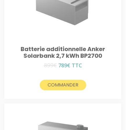
Batterie additionnelle Anker
Solarbank 2,7 kWh BP2700
899
€
Le
Le
789
€
TTC
prix
prix
initial
actuel
était :
est :
COMMANDER
899€.
789€.