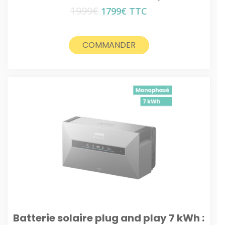
1999
€
Le
Le
1799
€
TTC
prix
prix
initial
actuel
était :
est :
COMMANDER
1999€.
1799€.
Batterie solaire plug and play 7 kWh :