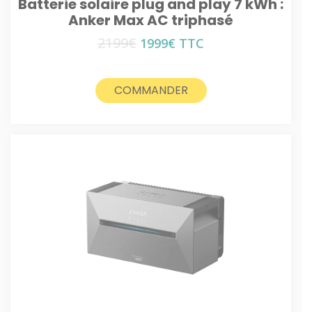
Batterie solaire plug and play 7 kWh :
Anker Max AC triphasé
2199
€
Le
Le
1999
€
TTC
prix
prix
initial
actuel
était :
est :
COMMANDER
2199€.
1999€.