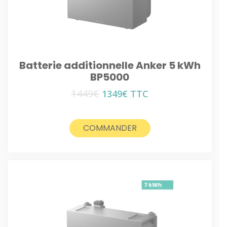
Batterie additionnelle Anker 5 kWh
BP5000
1449
€
Le
Le
1349
€
TTC
prix
prix
initial
actuel
était :
est :
COMMANDER
1449€.
1349€.