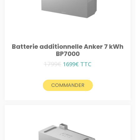
Batterie additionnelle Anker 7 kWh
BP7000
1799
€
Le
Le
1699
€
TTC
prix
prix
initial
actuel
était :
est :
COMMANDER
1799€.
1699€.