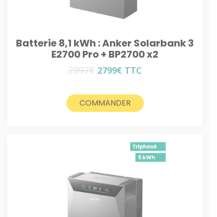
Batterie 8,1 kWh : Anker Solarbank 3
E2700 Pro + BP2700 x2
2997
€
Le
Le
2799
€
TTC
prix
prix
initial
actuel
était :
est :
COMMANDER
2997€.
2799€.