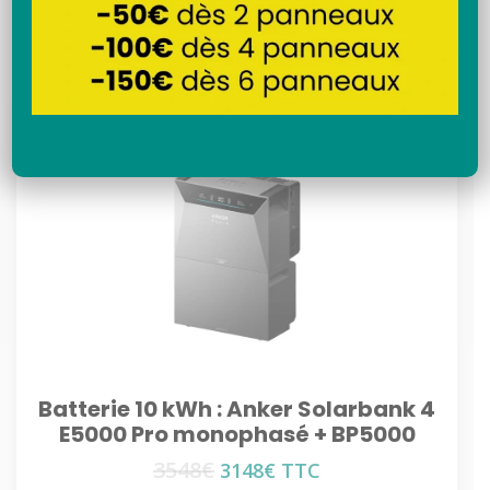
Recherche
Batterie 10 kWh : Anker Solarbank 4
E5000 Pro monophasé + BP5000
3548
€
Le
Le
3148
€
TTC