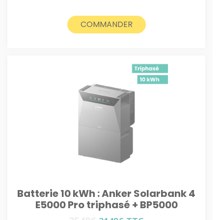
prix
prix
initial
actuel
était :
est :
COMMANDER
3548€.
3148€.
Batterie 10 kWh : Anker Solarbank 4
E5000 Pro triphasé + BP5000