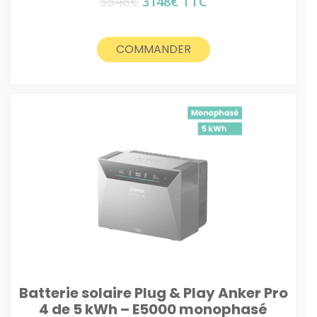
3548
€
Le
Le
3148
€
TTC
prix
prix
initial
actuel
était :
est :
COMMANDER
3548€.
3148€.
Batterie solaire Plug & Play Anker Pro
4 de 5 kWh – E5000 monophasé