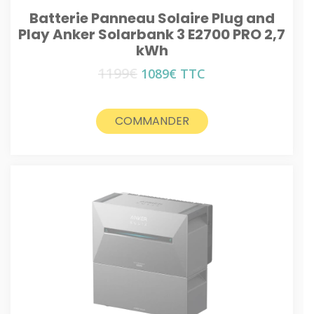
Batterie Panneau Solaire Plug and
Play Anker Solarbank 3 E2700 PRO 2,7
kWh
1199
€
Le
Le
1089
€
TTC
prix
prix
initial
actuel
était :
est :
COMMANDER
1199€.
1089€.