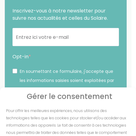
Inscrivez-vous à notre newsletter pour
suivre nos actualités et celles du Solaire.
Opt-in
En soumettant ce formulaire, j'accepte que
les informations saisies soient exploitées par
Sunethic. *
Gérer le consentement
Vous pouvez vous désinscrire à tout moment en cliquant
Pour offrir les meilleures expériences, nous utilisons des
sur le lien présent dans nos emails.
technologies telles que les cookies pour stocker et/ou accéder aux
informations des appareils. Le fait de consentir à ces technologies
S'INSCRIRE
nous permettra de traiter des données telles que le comportement