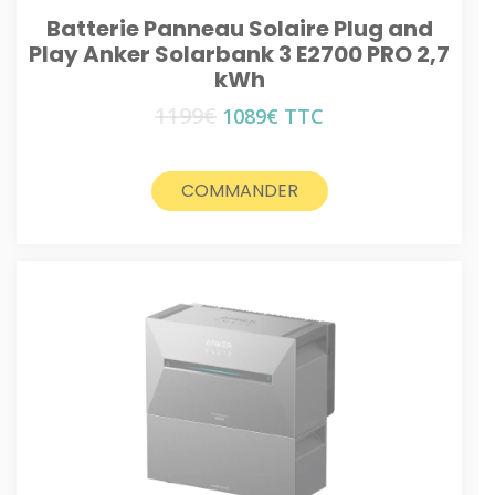
Batterie Panneau Solaire Plug and
Play Anker Solarbank 3 E2700 PRO 2,7
kWh
1199
€
Le
Le
1089
€
TTC
prix
prix
initial
actuel
était :
est :
COMMANDER
1199€.
1089€.