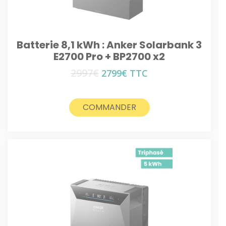
Batterie 8,1 kWh : Anker Solarbank 3
E2700 Pro + BP2700 x2
2997
€
Le
Le
2799
€
TTC
prix
prix
initial
actuel
était :
est :
COMMANDER
2997€.
2799€.