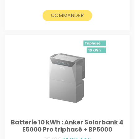
prix
prix
initial
actuel
était :
est :
COMMANDER
3548€.
3148€.
Batterie 10 kWh : Anker Solarbank 4
E5000 Pro triphasé + BP5000