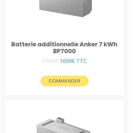
Batterie additionnelle Anker 7 kWh
BP7000
1799
€
Le
Le
1699
€
TTC
prix
prix
initial
actuel
était :
est :
COMMANDER
1799€.
1699€.