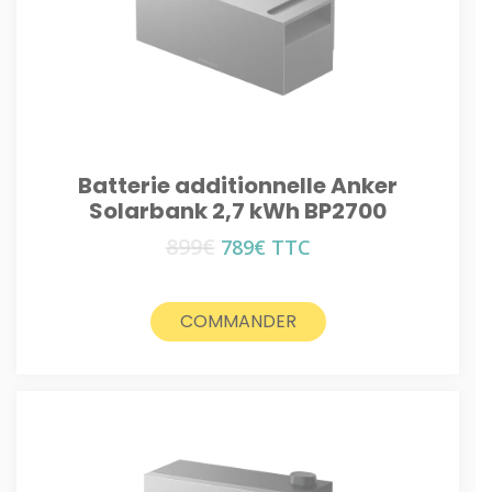
Batterie additionnelle Anker
Solarbank 2,7 kWh BP2700
899
€
Le
Le
789
€
TTC
prix
prix
initial
actuel
était :
est :
COMMANDER
899€.
789€.