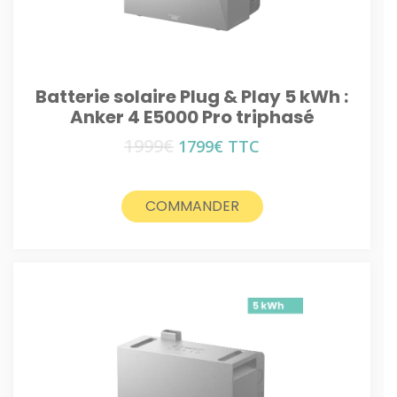
Batterie solaire Plug & Play 5 kWh :
Anker 4 E5000 Pro triphasé
1999
€
Le
Le
1799
€
TTC
prix
prix
initial
actuel
était :
est :
COMMANDER
1999€.
1799€.