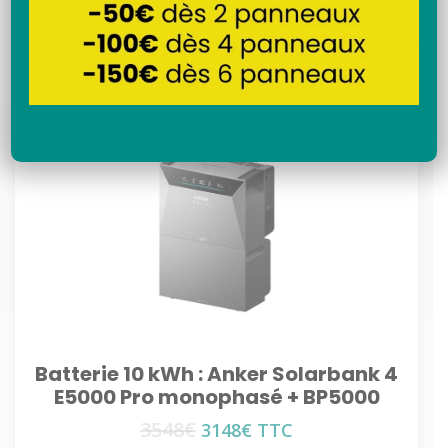
Recherche
Batterie 10 kWh : Anker Solarbank 4
E5000 Pro monophasé + BP5000
3548
€
Le
Le
3148
€
TTC