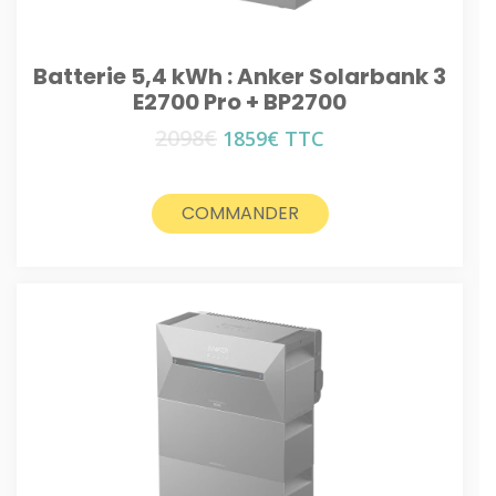
Batterie 5,4 kWh : Anker Solarbank 3
E2700 Pro + BP2700
2098
€
Le
Le
1859
€
TTC
prix
prix
initial
actuel
était :
est :
COMMANDER
2098€.
1859€.