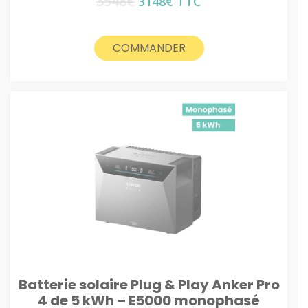
3548
€
Le
Le
3148
€
TTC
prix
prix
initial
actuel
était :
est :
COMMANDER
3548€.
3148€.
Batterie solaire Plug & Play Anker Pro
4 de 5 kWh – E5000 monophasé