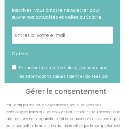
Inscrivez-vous à notre newsletter pour
suivre nos actualités et celles du Solaire.
Opt-in
En soumettant ce formulaire, j'accepte que
les informations saisies soient exploitées par
Sunethic. *
Gérer le consentement
Vous pouvez vous désinscrire à tout moment en cliquant
Pour offrir les meilleures expériences, nous utilisons des
sur le lien présent dans nos emails.
technologies telles que les cookies pour stocker et/ou accéder aux
informations des appareils. Le fait de consentir à ces technologies
S'INSCRIRE
nous permettra de traiter des données telles que le comportement