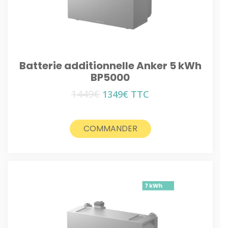
Batterie additionnelle Anker 5 kWh
BP5000
1449
€
Le
Le
1349
€
TTC
prix
prix
initial
actuel
était :
est :
COMMANDER
1449€.
1349€.