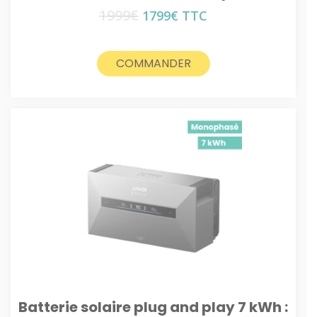
1999
€
Le
Le
1799
€
TTC
prix
prix
initial
actuel
était :
est :
COMMANDER
1999€.
1799€.
Batterie solaire plug and play 7 kWh :