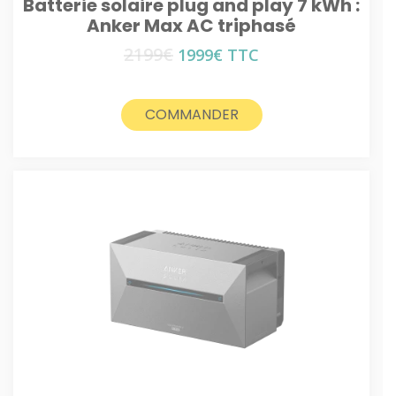
Batterie solaire plug and play 7 kWh :
Anker Max AC triphasé
2199
€
Le
Le
1999
€
TTC
prix
prix
initial
actuel
était :
est :
COMMANDER
2199€.
1999€.