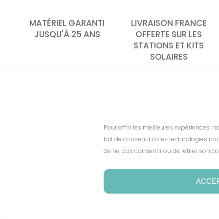
MATÉRIEL GARANTI
LIVRAISON FRANCE
JUSQU'À 25 ANS
OFFERTE SUR LES
STATIONS ET KITS
SOLAIRES
PRODUITS
Pour offrir les meilleures expériences, 
Sunethic F
fait de consentir à ces technologies nou
Le solaire en confiance,
de ne pas consentir ou de retirer son co
Sunethic T
plus rentable
Sunethic E
81 rue du Traité de Rome -
ACCE
Créativa
Sunethic C
84140 Avignon
Téléphone :
04 12 30 01 00