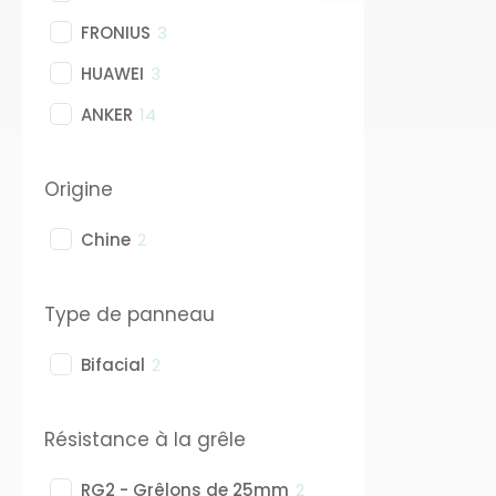
FRONIUS
3
HUAWEI
3
ANKER
14
Origine
Chine
2
Type de panneau
Bifacial
2
Résistance à la grêle
RG2 - Grêlons de 25mm
2