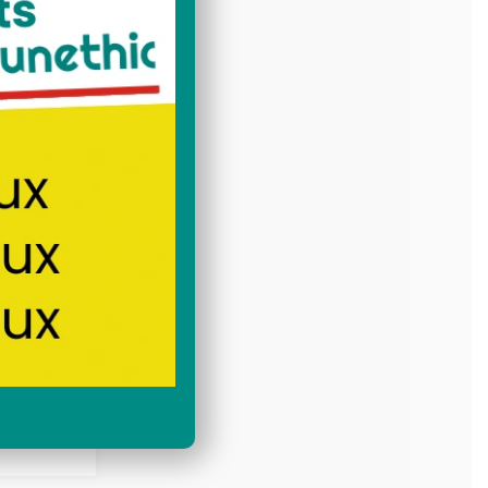
515Wc
 TOPCon