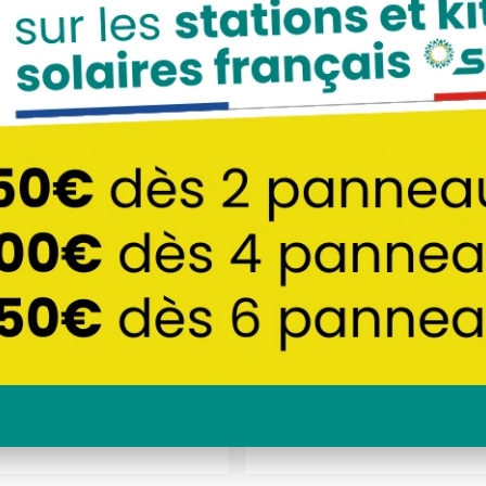
au solaire 500Wc
Panneau solaire 
ial N‑Type TOPCon
monofacial, N‑Type
DMEGC
DMEGC
89.90
€
99
€
TTC
TTC
COMMANDER
COMMANDER