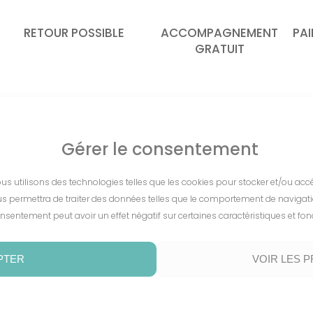
RETOUR POSSIBLE
ACCOMPAGNEMENT
PAI
GRATUIT
Gérer le consentement
À PROPOS
nous utilisons des technologies telles que les cookies pour stocker et/ou ac
Découvrir le témoignage
s permettra de traiter des données telles que le comportement de navigation 
clients en vidéo
nsentement peut avoir un effet négatif sur certaines caractéristiques et fon
Découvrir
PTER
VOIR LES 
Mission
FAQ