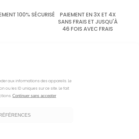
EMENT 100% SÉCURISÉ
PAIEMENT EN 3X ET 4X
SANS FRAIS ET JUSQU'À
46 FOIS AVEC FRAIS
Newsletter
céder aux informations des appareils. Le
 de nos
ou les ID uniques sur ce site. Le fait
Inscrivez-vous à notre
ctions.
Continuer sans accepter
newsletter pour suivre nos
actualités et celles du Solaire.
PRÉFÉRENCES