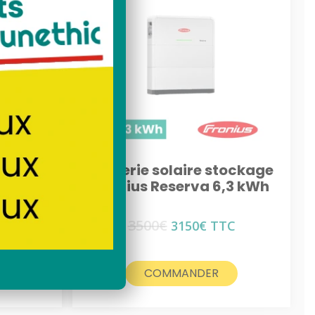
tockage
Batterie solaire stockage
Reserva
Fronius Reserva 6,3 kWh
3500
€
Le
Le
3150
€
TTC
prix
prix
initial
actuel
était :
est :
COMMANDER
3500€.
3150€.