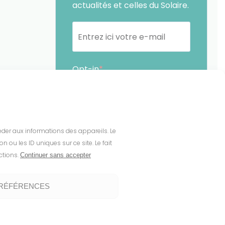
actualités et celles du Solaire.
Opt-in
En soumettant ce formulaire,
j'accepte que les
informations saisies soient
céder aux informations des appareils. Le
exploitées par Sunethic. *
ou les ID uniques sur ce site. Le fait
ctions.
Continuer sans accepter
Vous pouvez vous désinscrire à tout
moment en cliquant sur le lien présent
PRÉFÉRENCES
dans nos emails.
S'INSCRIRE