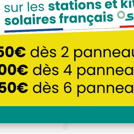
e solaire stockage
Batterie solaire s
 Fronius Reserva 15,8
Extension Fronius 
kWh
3,15 kWh
7500
€
1250
€
TTC
TTC
COMMANDER
COMMANDER