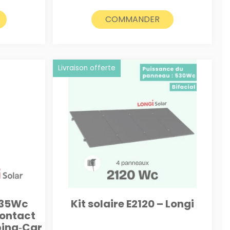
COMMANDER
Livraison offerte
535Wc
Kit solaire E2120 – Longi
contact
ping‑Car