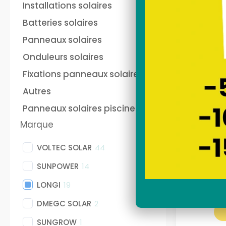
and play français
au
Installations solaires
Sunethic sur prise 220V
fra
soi
Batteries solaires
Sun
Nos stations solaires
Nos
Panneaux solaires
Onduleurs solaires
Fixations panneaux solaires
batterie panneau solaire
Pan
plug and play Anker
pho
Autres
Panneaux solaires piscine
Kit sola
Marque
Wc
VOLTEC SOLAR
44
SUNPOWER
14
LONGI
19
DMEGC SOLAR
2
SUNGROW
1