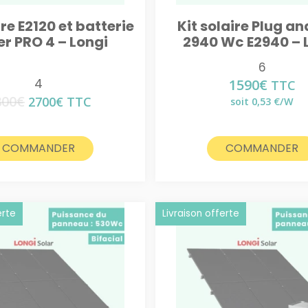
ire E2120 et batterie
Kit solaire Plug an
r PRO 4 – Longi
2940 Wc E2940 – 
6
4
1590
€
TTC
800
€
Le
Le
2700
€
TTC
soit 0,53 €/W
prix
prix
initial
actuel
était :
est :
COMMANDER
COMMANDER
2800€.
2700€.
erte
Livraison offerte