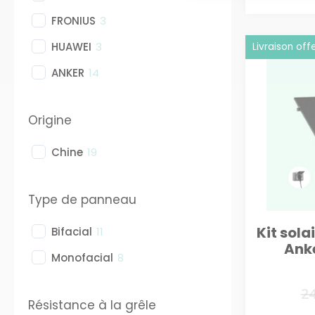
FRONIUS
3
HUAWEI
3
Livraison off
ANKER
14
Origine
Chine
19
Type de panneau
Kit sola
Bifacial
11
Anke
Monofacial
8
2
Résistance à la grêle