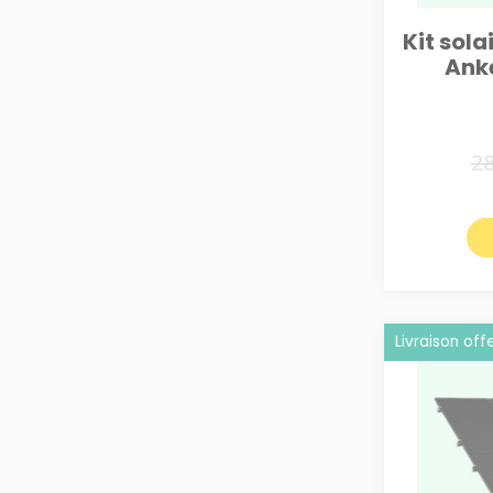
Kit sola
Anke
2
Livraison off