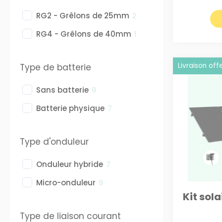
RG2 - Grêlons de 25mm
2
RG4 - Grêlons de 40mm
1
Livraison off
Type de batterie
Sans batterie
9
Batterie physique
7
Type d'onduleur
Onduleur hybride
7
Micro-onduleur
9
Kit sol
Type de liaison courant