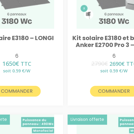
laire E3180 – LONGI
Kit solaire E3180 et 
Anker E2700 Pro 3 –
6
6
1650
€
2790
€
Le
Le
TTC
2690
€
TT
prix
pri
soit 0.59 €/W
soit 0.59 €/W
initial
act
était :
est 
2790€.
269
COMMANDER
COMMANDER
erte
Livraison offerte