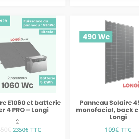
erte
ire E1060 et batterie
Panneau Solaire 
r 4 PRO – Longi
monofacial, back 
Longi
2
450
€
109
€
Le
Le
2350
€
TTC
TTC
prix
prix