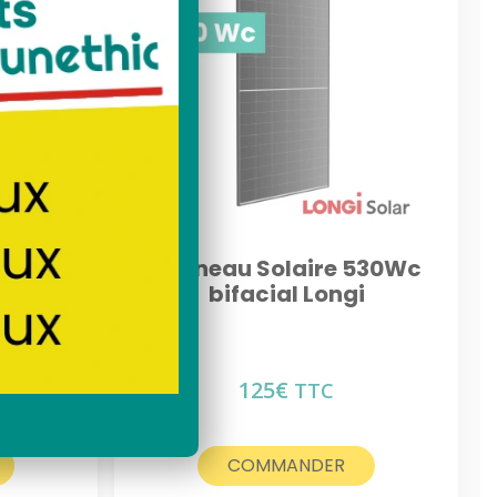
lé
solaire toit
 Longi
Panneau Solaire 530Wc
bifacial Longi
125
€
TTC
COMMANDER