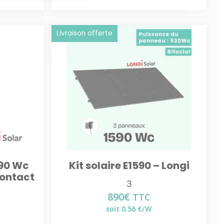
Livraison offerte
490 Wc
Kit solaire E1590 – Longi
contact
3
890
€
TTC
soit 0.56 €/W