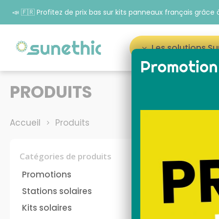
📣 🇫🇷 Profitez de prix bas sur kits panneaux français grâc
Les solutions S
Promotion 
Appuyez sur Entrée pour rechercher ou sur ESC p
PRODUITS
Accueil
Produits
Catégories de produits
Promotions
Tout réinit
Stations solaires
Kits solaires
Livraison off
panneau solaire plug
kit 