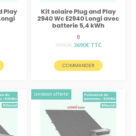
d Play
Kit solaire Plug and Play
Longi
2940 Wc E2940 Longi avec
batterie 5,4 kWh
6
3990
€
Le
Le
3690
€
TTC
prix
prix
initial
actuel
était :
est :
COMMANDER
3990€.
3690€.
Livraison offerte