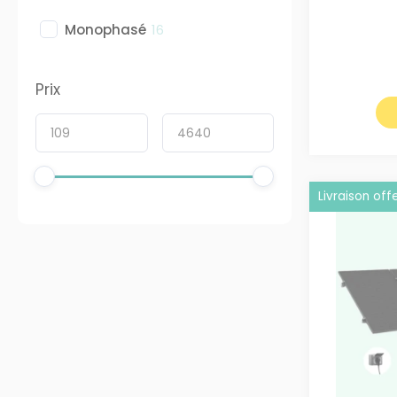
Monophasé
16
Prix
Livraison off