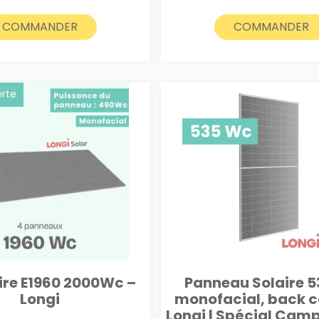
initial
actuel
était :
est :
COMMANDER
COMMANDER
2450€.
2350€.
erte
aire E1960 2000Wc –
Panneau Solaire 
Longi
monofacial, back 
Longi | Spécial Cam