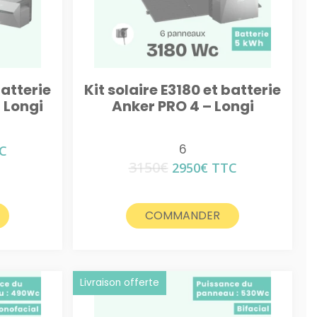
batterie
Kit solaire E3180 et batterie
 Longi
Anker PRO 4 – Longi
6
C
x
3150
€
Le
Le
2950
€
TTC
uel
prix
prix
:
initial
actuel
0€.
était :
est :
COMMANDER
3150€.
2950€.
Livraison offerte