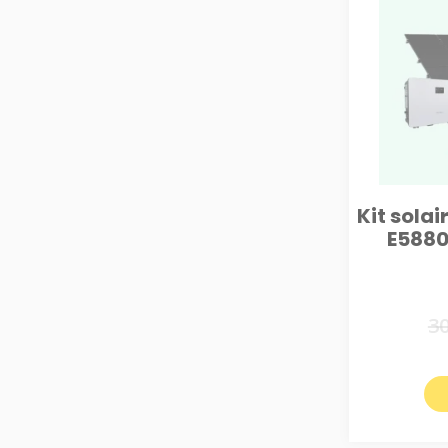
Kit sola
E5880
3