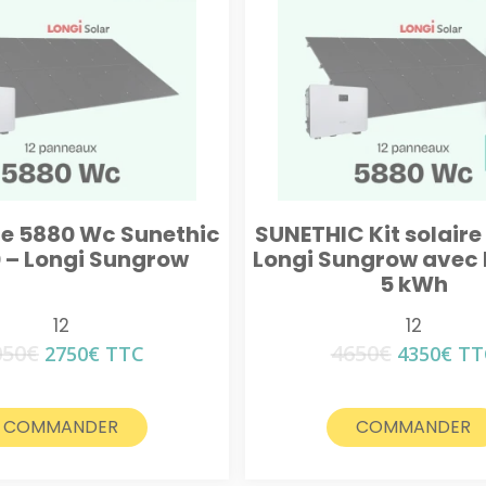
ire 5880 Wc Sunethic
SUNETHIC Kit solaire
 – Longi Sungrow
Longi Sungrow avec 
5 kWh
12
12
050
€
4650
€
Le
Le
Le
Le
2750
€
TTC
4350
€
TT
prix
prix
prix
pri
initial
actuel
initial
act
était :
est :
était :
est 
COMMANDER
COMMANDER
3050€.
2750€.
4650€.
435