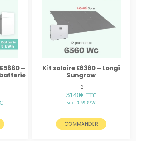
 E5880 –
Kit solaire E6360 – Longi
batterie
Sungrow
12
3140
€
TTC
C
soit 0.59 €/W
x
uel
:
COMMANDER
0€.