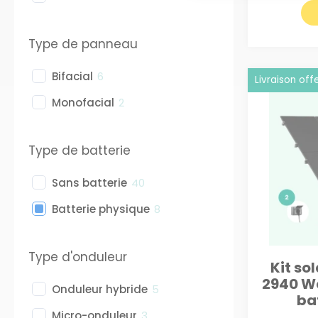
Type de panneau
Bifacial
6
Livraison off
Monofacial
2
Type de batterie
Sans batterie
40
Batterie physique
8
Type d'onduleur
Kit so
2940 W
Onduleur hybride
5
ba
Micro-onduleur
3