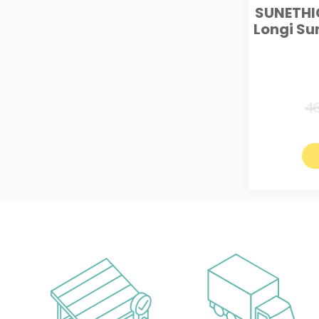
SUNETHIC
Longi Su
4