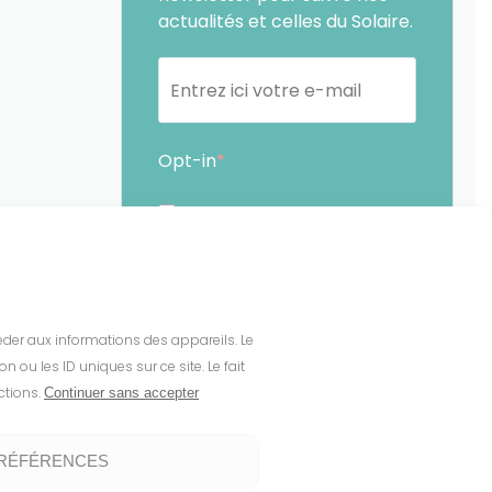
actualités et celles du Solaire.
Opt-in
En soumettant ce formulaire,
j'accepte que les
informations saisies soient
exploitées par Sunethic. *
céder aux informations des appareils. Le
Vous pouvez vous désinscrire à tout
ou les ID uniques sur ce site. Le fait
moment en cliquant sur le lien présent
ctions.
Continuer sans accepter
dans nos emails.
PRÉFÉRENCES
S'INSCRIRE