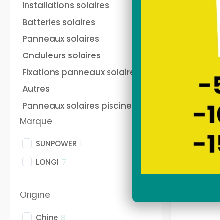
Installations solaires
batterie panneau solaire
Pan
Batteries solaires
plug and play Anker
pho
Panneaux solaires
Onduleurs solaires
Fixations panneaux solaires
Autres
Panneaux solaires piscine
Kit sola
Marque
Anke
SUNPOWER
1
LONGI
7
2
Origine
Chine
8