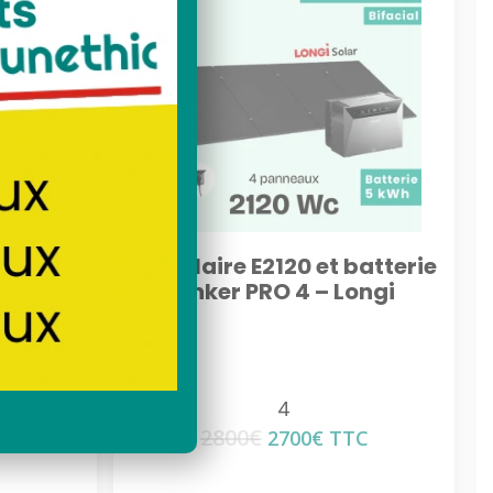
d play
Kit solaire E2120 et batterie
NPOWER
Anker PRO 4 – Longi
nker
0 PRO
4
2800
€
Le
Le
2700
€
TTC
prix
prix
initial
actuel