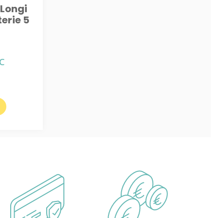
 Longi
erie 5
C
x
uel
:
0€.