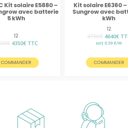
 Kit solaire E5880 –
Kit solaire E6360 –
ngrow avec batterie
Sungrow avec batt
5 kWh
kWh
12
12
4790
€
Le
Le
4640
€
TT
prix
pri
650
€
Le
Le
4350
€
TTC
soit 0.59 €/W
initial
act
prix
prix
était :
est 
initial
actuel
4790€.
464
était :
est :
COMMANDER
COMMANDER
4650€.
4350€.