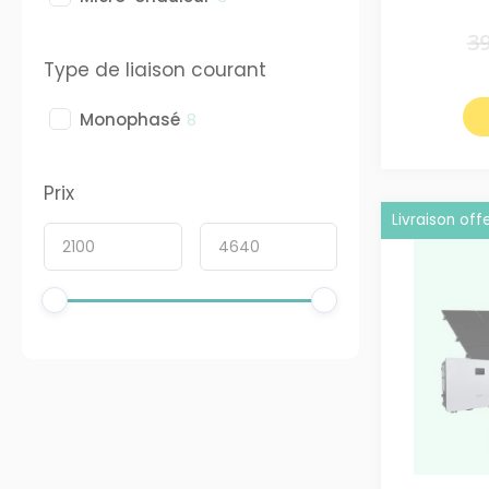
3
Type de liaison courant
Monophasé
8
Prix
Livraison off