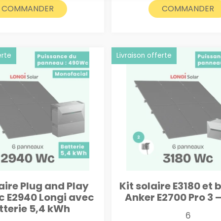
était :
est :
COMMANDER
COMMANDER
2450€.
2350€.
erte
Livraison offerte
laire Plug and Play
Kit solaire E3180 et 
c E2940 Longi avec
Anker E2700 Pro 3 –
tterie 5,4 kWh
6