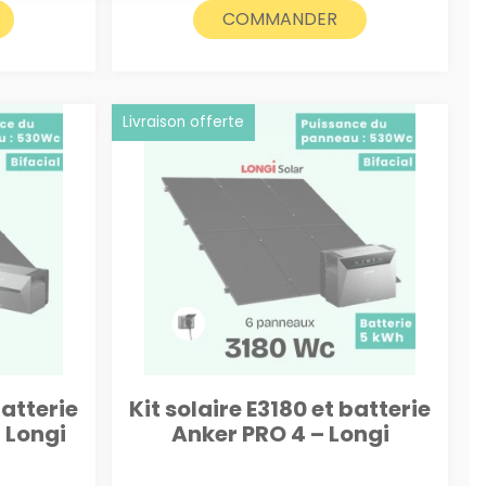
était :
est :
COMMANDER
2800€.
2700€.
Livraison offerte
batterie
Kit solaire E3180 et batterie
 Longi
Anker PRO 4 – Longi