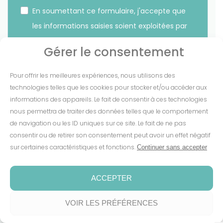
En soumettant ce formulaire, j'accepte que
les informations saisies soient exploitées par
Sunethic. *
Gérer le consentement
Vous pouvez vous désinscrire à tout moment en cliquant
Pour offrir les meilleures expériences, nous utilisons des
sur le lien présent dans nos emails.
technologies telles que les cookies pour stocker et/ou accéder aux
informations des appareils. Le fait de consentir à ces technologies
S'INSCRIRE
nous permettra de traiter des données telles que le comportement
de navigation ou les ID uniques sur ce site. Le fait de ne pas
consentir ou de retirer son consentement peut avoir un effet négatif
sur certaines caractéristiques et fonctions.
Continuer sans accepter
Mentions Légales
-
CGV
-
Cookies
-
Confidentialité
-
Conditions de garantie
-
Espace presse
ACCEPTER
Fait avec coeur par
Numéria Communication
VOIR LES PRÉFÉRENCES