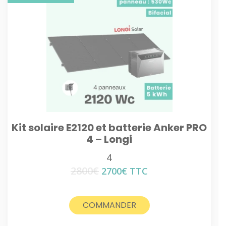
Kit solaire E2120 et batterie Anker PRO
4 – Longi
4
2800
€
Le
Le
2700
€
TTC
prix
prix
initial
actuel
était :
est :
COMMANDER
2800€.
2700€.