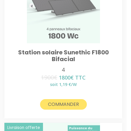
Station solaire Sunethic F1800
Bifacial
4
1900
€
Le
Le
1800
€
TTC
prix
prix
soit 1,19 €/W
initial
actuel
était :
est :
1900€.
1800€.
COMMANDER
Livraison offerte