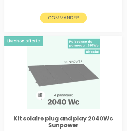
initial
actuel
était :
est :
1050€.
1000€.
COMMANDER
Livraison offerte
Kit solaire plug and play 2040Wc
Sunpower