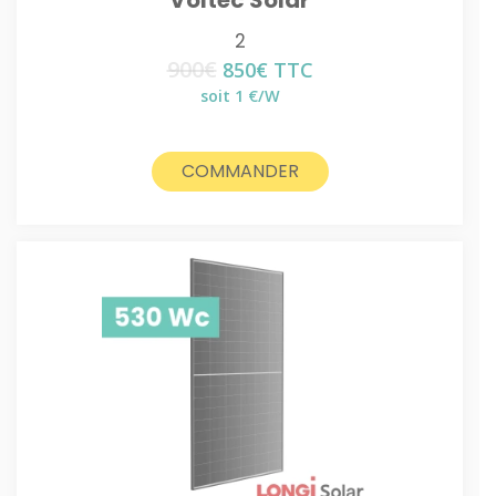
Voltec Solar
2
900
€
Le
Le
850
€
TTC
prix
prix
soit 1 €/W
initial
actuel
était :
est :
900€.
850€.
COMMANDER