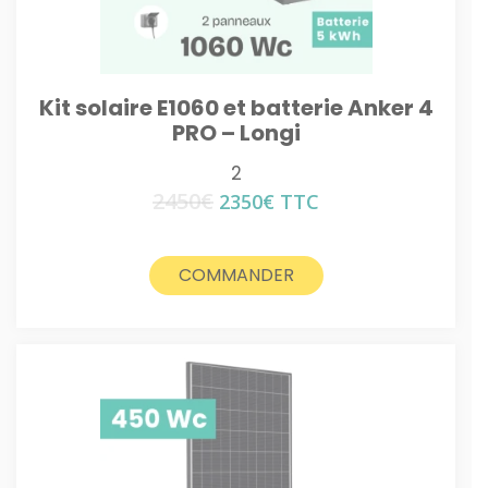
Kit solaire E1060 et batterie Anker 4
PRO – Longi
2
2450
€
Le
Le
2350
€
TTC
prix
prix
initial
actuel
était :
est :
COMMANDER
2450€.
2350€.