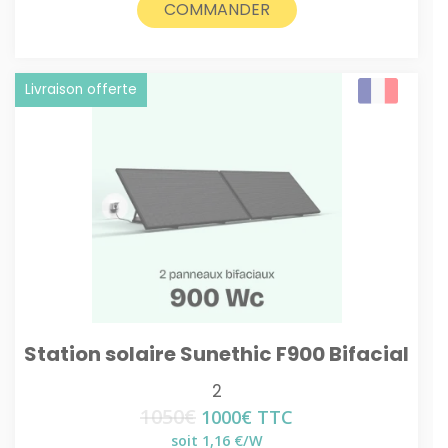
COMMANDER
Livraison offerte
Station solaire Sunethic F900 Bifacial
2
1050
€
Le
Le
1000
€
TTC
prix
prix
soit 1,16 €/W