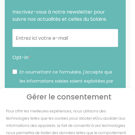
Inscrivez-vous à notre newsletter pour
suivre nos actualités et celles du Solaire.
Opt-in
En soumettant ce formulaire, j'accepte que
les informations saisies soient exploitées par
Sunethic. *
Gérer le consentement
Vous pouvez vous désinscrire à tout moment en cliquant
Pour offrir les meilleures expériences, nous utilisons des
sur le lien présent dans nos emails.
technologies telles que les cookies pour stocker et/ou accéder aux
informations des appareils. Le fait de consentir à ces technologies
S'INSCRIRE
nous permettra de traiter des données telles que le comportement