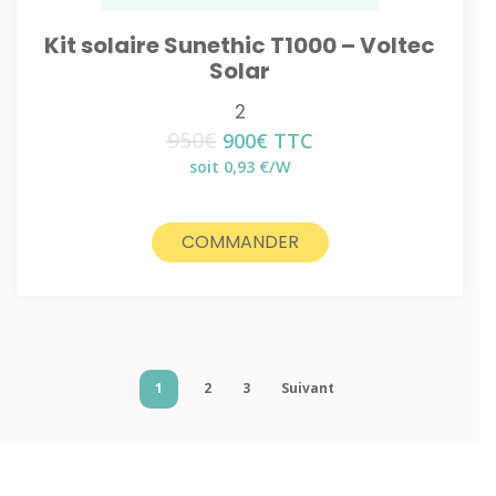
Kit solaire Sunethic T1000 – Voltec
Solar
2
950
€
Le
Le
900
€
TTC
prix
prix
soit 0,93 €/W
initial
actuel
était :
est :
950€.
900€.
COMMANDER
1
2
3
Suivant