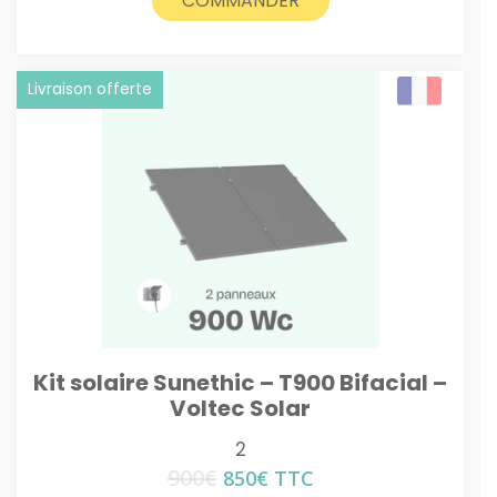
COMMANDER
Livraison offerte
Kit solaire Sunethic – T900 Bifacial –
Voltec Solar
2
900
€
Le
Le
850
€
TTC