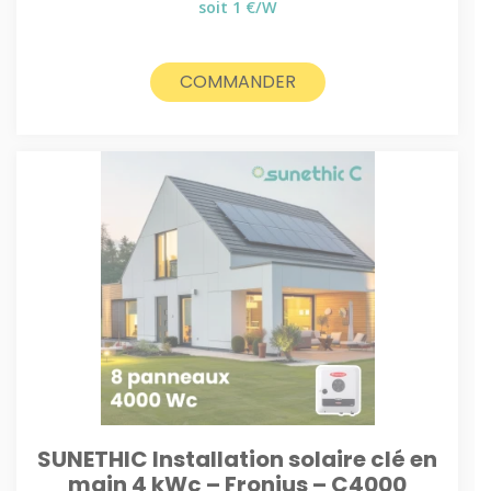
prix
prix
soit 1 €/W
initial
actuel
était :
est :
900€.
850€.
COMMANDER
SUNETHIC Installation solaire clé en
main 4 kWc – Fronius – C4000