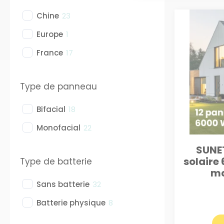
Chine
23
Europe
1
France
17
Type de panneau
Bifacial
18
Monofacial
22
SUNET
solaire
Type de batterie
ma
Sans batterie
32
Batterie physique
8