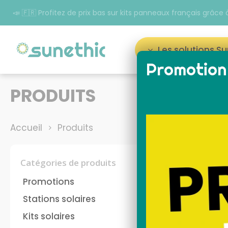
📣 🇫🇷 Profitez de prix bas sur kits panneaux français grâc
Les solutions S
Promotion 
Appuyez sur Entrée pour rechercher ou sur ESC p
PRODUITS
Accueil
Produits
Catégories de produits
Promotions
Tout réinit
Stations solaires
Kits solaires
panneau solaire plug
kit 