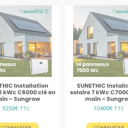
HIC Installation
SUNETHIC Install
 6 kWc C6000 clé en
solaire 7 kWc C7000
in – Sungrow
main – Sungr
9250
€
10400
€
TTC
TTC
COMMANDER
COMMANDER