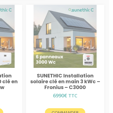
ation
SUNETHIC Installation
 clé en
solaire clé en main 3 kWc –
ow
Fronius – C3000
6990
€
TTC
COMMANDER