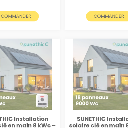
COMMANDER
COMMANDER
HIC Installation
SUNETHIC Install
clé en main 8 kWc –
solaire clé en main