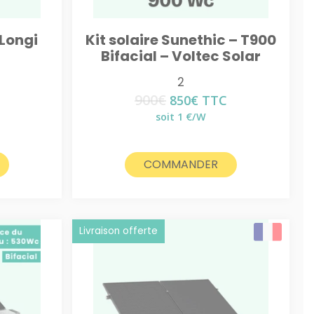
 Longi
Kit solaire Sunethic – T900
Bifacial – Voltec Solar
2
900
€
Le
Le
850
€
TTC
prix
prix
soit 1 €/W
initial
actuel
était :
est :
900€.
850€.
COMMANDER
Livraison offerte