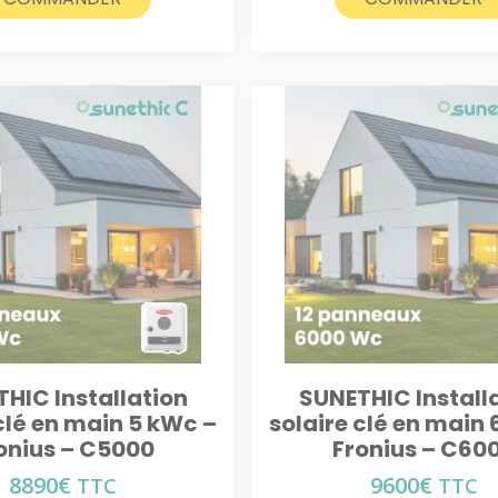
HIC Installation
SUNETHIC Install
clé en main 5 kWc –
solaire clé en main
onius – C5000
Fronius – C60
8890
€
9600
€
TTC
TTC