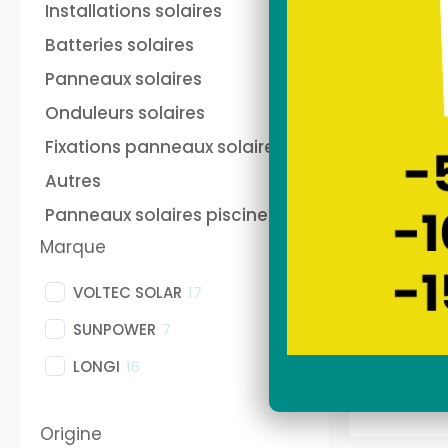
and play français
au
Installations solaires
Sunethic sur prise 220V
fra
soi
Batteries solaires
Sun
Nos stations solaires
Nos
Panneaux solaires
Onduleurs solaires
Fixations panneaux solaires
batterie panneau solaire
Pan
plug and play Anker
pho
Autres
Panneaux solaires piscine
Ondule
Marque
monoph
VOLTEC SOLAR
17
SUNPOWER
7
LONGI
16
Origine