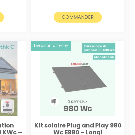
COMMANDER
Livraison offerte
ation
Kit solaire Plug and Play 980
 9 KWc –
Wc E980 – Longi