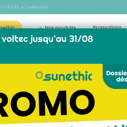
e à TVA 5,5% actuellement
Promotions
unethic
Nos produits
voltec jusqu'au 31/08
our fermer
Affichage de 1–18 s
Reche
×
ialiser
Monophasé
solaire
installation panneau