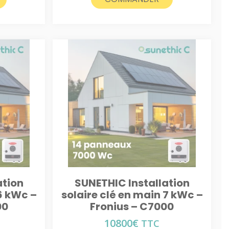
ation
SUNETHIC Installation
 6 kWc –
solaire clé en main 7 kWc –
00
Fronius – C7000
10800
€
TTC