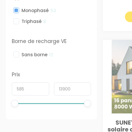
Monophasé
53
Triphasé
8
Borne de recharge VE
Sans borne
12
Prix
SUNET
solaire 