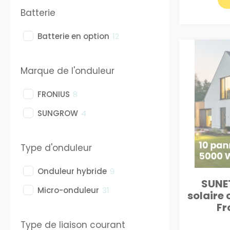
Batterie
Batterie en option
12
Marque de l'onduleur
FRONIUS
8
SUNGROW
4
Type d'onduleur
Onduleur hybride
9
SUNET
Micro-onduleur
31
solaire 
Fr
Type de liaison courant