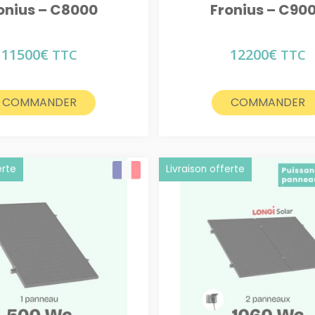
onius – C8000
Fronius – C90
11500
€
12200
€
TTC
TTC
COMMANDER
COMMANDER
erte
Livraison offerte