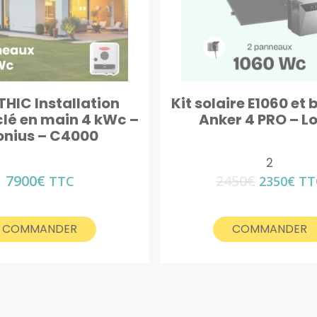
HIC Installation
Kit solaire E1060 et 
clé en main 4 kWc –
Anker 4 PRO – L
onius – C4000
2
7900
€
2450
€
Le
Le
TTC
2350
€
TT
prix
pri
initial
act
était :
est 
COMMANDER
COMMANDER
2450€.
235