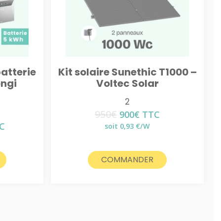
batterie
Kit solaire Sunethic T1000 –
ongi
Voltec Solar
2
950
€
Le
Le
900
€
TTC
prix
prix
C
soit 0,93 €/W
initial
actuel
x
était :
est :
uel
950€.
900€.
:
COMMANDER
0€.