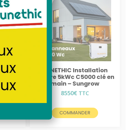
lé
solaire toit
ation
SUNETHIC Installation
 clé en
solaire 5kWc C5000 clé en
ow
main – Sungrow
8550
€
TTC
COMMANDER