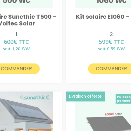
aire Sunethic T500 –
Kit solaire E1060 –
Voltec Solar
1
2
600
€
599
€
TTC
TTC
soit 1,20 €/W
soit 0.59 €/W
COMMANDER
COMMANDER
Livraison offerte