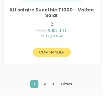
Kit solaire Sunethic T1000 – Voltec
Solar
2
950
€
Le
Le
900
€
TTC
prix
prix
soit 0,93 €/W
initial
actuel
était :
est :
950€.
900€.
COMMANDER
1
2
3
Suivant