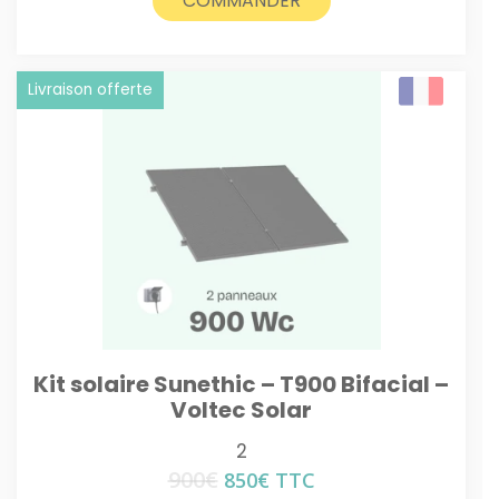
COMMANDER
Livraison offerte
Kit solaire Sunethic – T900 Bifacial –
Voltec Solar
2
900
€
Le
Le
850
€
TTC