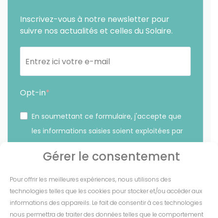
Inscrivez-vous à notre newsletter pour
suivre nos actualités et celles du Solaire.
Opt-in
En soumettant ce formulaire, j'accepte que
les informations saisies soient exploitées par
Sunethic. *
Gérer le consentement
Vous pouvez vous désinscrire à tout moment en cliquant
Pour offrir les meilleures expériences, nous utilisons des
sur le lien présent dans nos emails.
technologies telles que les cookies pour stocker et/ou accéder aux
informations des appareils. Le fait de consentir à ces technologies
S'INSCRIRE
nous permettra de traiter des données telles que le comportement