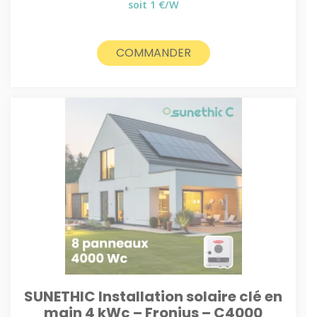
prix
prix
soit 1 €/W
initial
actuel
était :
est :
900€.
850€.
COMMANDER
SUNETHIC Installation solaire clé en
main 4 kWc – Fronius – C4000