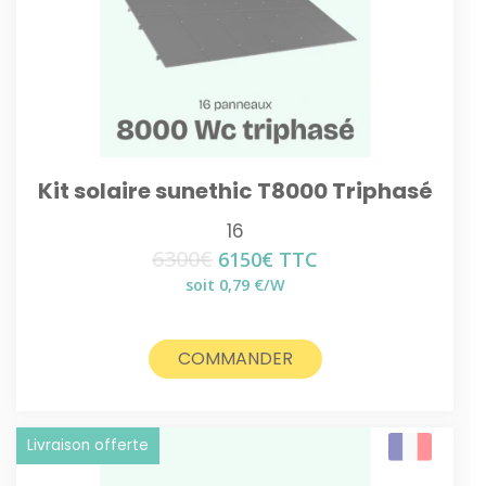
Kit solaire sunethic T8000 Triphasé
16
6300
€
Le
Le
6150
€
TTC
prix
prix
soit 0,79 €/W
initial
actuel
était :
est :
6300€.
6150€.
COMMANDER
Livraison offerte