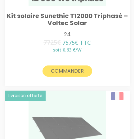
Kit solaire Sunethic T12000 Triphasé –
Voltec Solar
24
7725
€
Le
Le
7575
€
TTC
prix
prix
soit 0.63 €/W
initial
actuel
était :
est :
7725€.
7575€.
COMMANDER
Livraison offerte