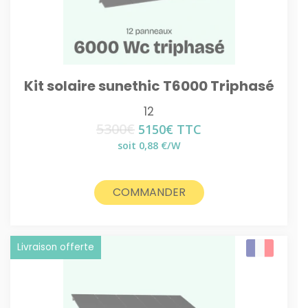
Kit solaire sunethic T6000 Triphasé
12
5300
€
Le
Le
5150
€
TTC
prix
prix
soit 0,88 €/W
initial
actuel
était :
est :
5300€.
5150€.
COMMANDER
Livraison offerte