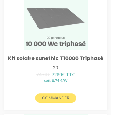
Kit solaire sunethic T10000 Triphasé
20
7430
€
Le
Le
7280
€
TTC
prix
prix
soit 0,74 €/W
initial
actuel
était :
est :
7430€.
7280€.
COMMANDER