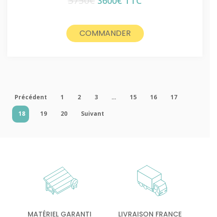
3750
€
Le
Le
3600
€
TTC
prix
prix
initial
actuel
était :
est :
COMMANDER
3750€.
3600€.
Précédent
1
2
3
…
15
16
17
18
19
20
Suivant
MATÉRIEL GARANTI
LIVRAISON FRANCE