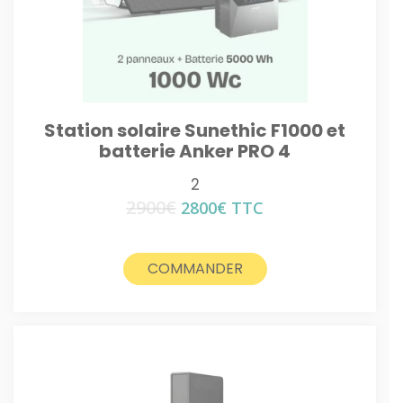
Station solaire Sunethic F1000 et
batterie Anker PRO 4
2
2900
€
Le
Le
2800
€
TTC
prix
prix
initial
actuel
était :
est :
COMMANDER
2900€.
2800€.