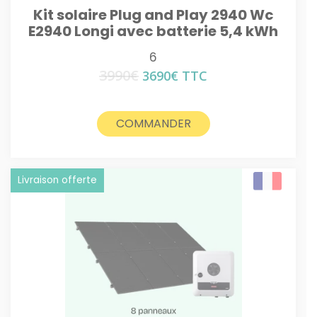
Kit solaire Plug and Play 2940 Wc
E2940 Longi avec batterie 5,4 kWh
6
3990
€
Le
Le
3690
€
TTC
prix
prix
initial
actuel
était :
est :
COMMANDER
3990€.
3690€.
Livraison offerte