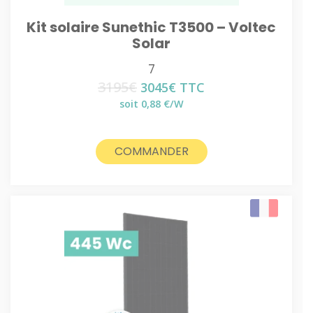
Kit solaire Sunethic T3500 – Voltec
Solar
7
3195
€
Le
Le
3045
€
TTC
prix
prix
soit 0,88 €/W
initial
actuel
était :
est :
3195€.
3045€.
COMMANDER