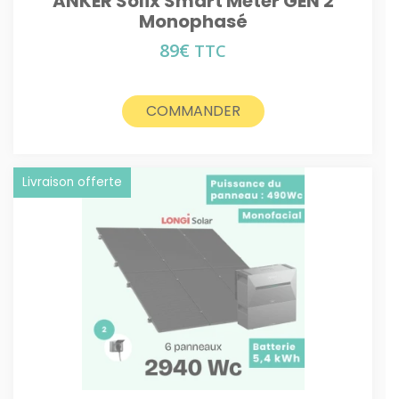
ANKER Solix Smart Meter GEN 2
Monophasé
89
€
TTC
COMMANDER
Livraison offerte