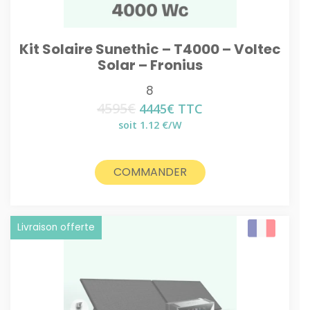
Kit Solaire Sunethic – T4000 – Voltec
Solar – Fronius
8
4595
€
Le
Le
4445
€
TTC
prix
prix
soit 1.12 €/W
initial
actuel
était :
est :
4595€.
4445€.
COMMANDER
Livraison offerte