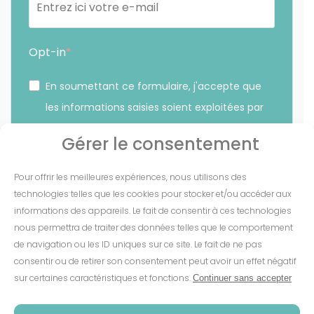
Opt-in
En soumettant ce formulaire, j'accepte que
les informations saisies soient exploitées par
Sunethic. *
Gérer le consentement
Vous pouvez vous désinscrire à tout moment en cliquant
Pour offrir les meilleures expériences, nous utilisons des
sur le lien présent dans nos emails.
technologies telles que les cookies pour stocker et/ou accéder aux
informations des appareils. Le fait de consentir à ces technologies
S'INSCRIRE
nous permettra de traiter des données telles que le comportement
de navigation ou les ID uniques sur ce site. Le fait de ne pas
consentir ou de retirer son consentement peut avoir un effet négatif
sur certaines caractéristiques et fonctions.
Continuer sans accepter
Mentions Légales
-
CGV
-
Cookies
-
Confidentialité
-