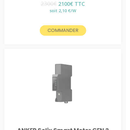
2300
€
Le
Le
2100
€
TTC
prix
prix
soit 2,10 €/W
initial
actuel
était :
est :
2300€.
2100€.
COMMANDER