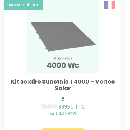
Livraison offerte
Kit solaire Sunethic T4000 – Voltec
Solar
8
3545
€
Le
Le
3395
€
TTC
prix
prix
soit 0,85 €/W
initial
actuel
était :
est :