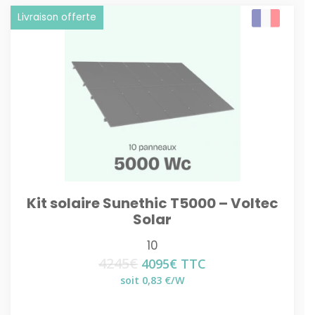
Livraison offerte
Kit solaire Sunethic T5000 – Voltec
Solar
10
4245
€
Le
Le
4095
€
TTC
prix
prix
soit 0,83 €/W
initial
actuel
était :
est :