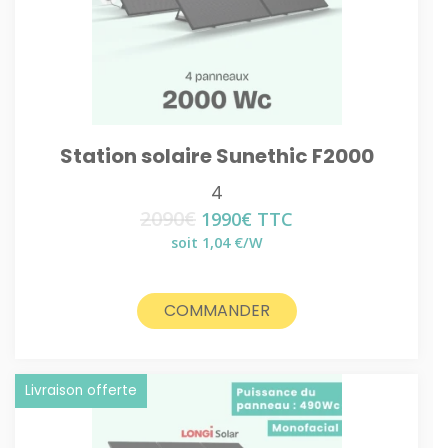
Station solaire Sunethic F2000
4
2090
€
Le
Le
1990
€
TTC
prix
prix
soit 1,04 €/W
initial
actuel
était :
est :
2090€.
1990€.
COMMANDER
Livraison offerte