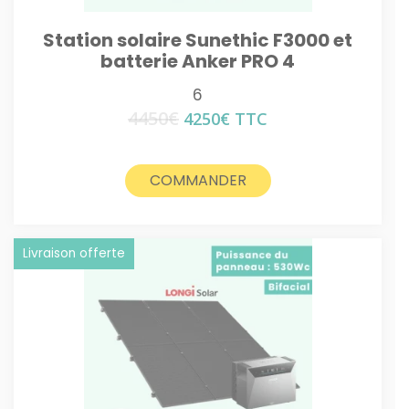
Station solaire Sunethic F3000 et
batterie Anker PRO 4
6
4450
€
Le
Le
4250
€
TTC
prix
prix
initial
actuel
était :
est :
COMMANDER
4450€.
4250€.
Livraison offerte