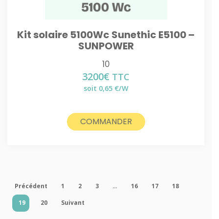
Kit solaire 5100Wc Sunethic E5100 –
SUNPOWER
10
3200
€
TTC
soit 0,65 €/W
COMMANDER
Précédent
1
2
3
…
16
17
18
19
20
Suivant