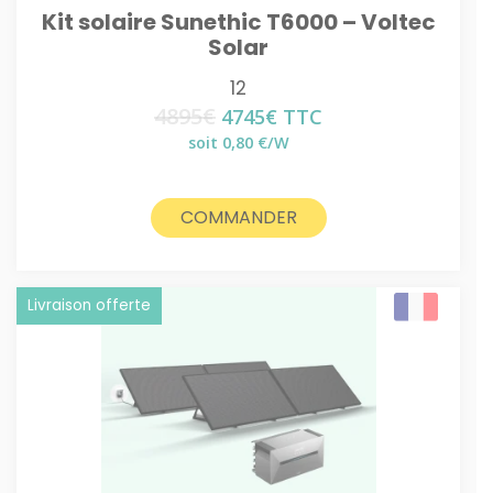
Kit solaire Sunethic T6000 – Voltec
Solar
12
4895
€
Le
Le
4745
€
TTC
prix
prix
soit 0,80 €/W
initial
actuel
était :
est :
4895€.
4745€.
COMMANDER
Livraison offerte