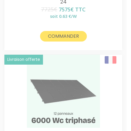
24
7725
€
Le
Le
7575
€
TTC
prix
prix
soit 0.63 €/W
initial
actuel
était :
est :
7725€.
7575€.
COMMANDER
Livraison offerte