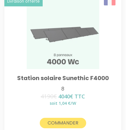
Livraison offerte
Station solaire Sunethic F4000
8
4190
€
Le
Le
4040
€
TTC
prix
prix
soit 1,04 €/W
initial
actuel
était :
est :
4190€.
4040€.
COMMANDER