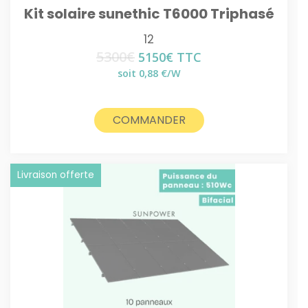
Kit solaire sunethic T6000 Triphasé
12
5300
€
Le
Le
5150
€
TTC
prix
prix
soit 0,88 €/W
initial
actuel
était :
est :
5300€.
5150€.
COMMANDER
Livraison offerte