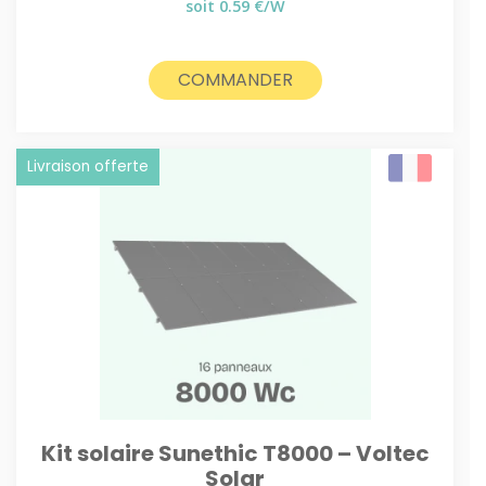
prix
prix
soit 0.59 €/W
initial
actuel
était :
est :
2790€.
2690€.
COMMANDER
Livraison offerte
Kit solaire Sunethic T8000 – Voltec
Solar