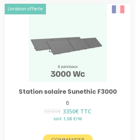
Livraison offerte
Station solaire Sunethic F3000
6
3500
€
Le
Le
3350
€
TTC
prix
prix
soit 1,08 €/W
initial
actuel
était :
est :
3500€.
3350€.
COMMANDER