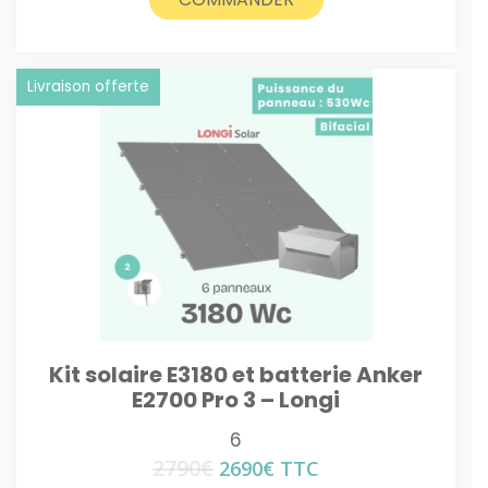
Livraison offerte
Kit solaire E3180 et batterie Anker
E2700 Pro 3 – Longi
6
2790
€
Le
Le
2690
€
TTC