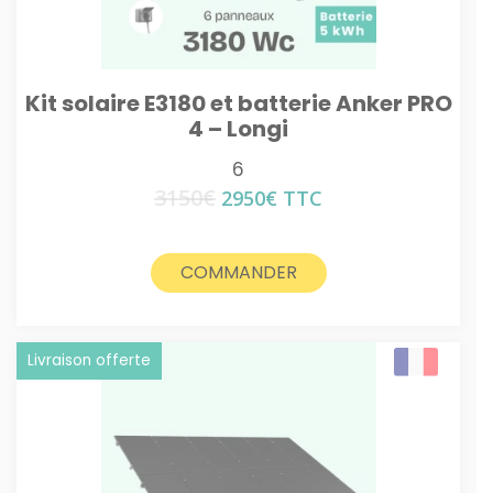
Kit solaire E3180 et batterie Anker PRO
4 – Longi
6
3150
€
Le
Le
2950
€
TTC
prix
prix
initial
actuel
était :
est :
COMMANDER
3150€.
2950€.
Livraison offerte