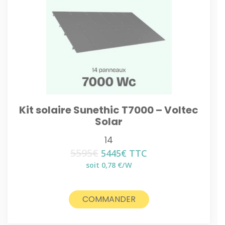
Kit solaire Sunethic T7000 – Voltec
Solar
14
5595
€
Le
Le
5445
€
TTC
prix
prix
soit 0,78 €/W
initial
actuel
était :
est :
5595€.
5445€.
COMMANDER