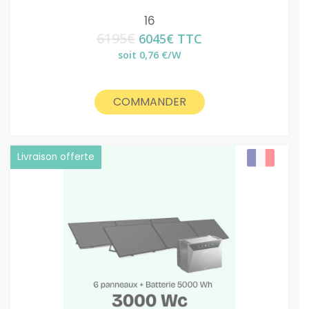
16
6195
€
Le
Le
6045
€
TTC
prix
prix
soit 0,76 €/W
initial
actuel
était :
est :
6195€.
6045€.
COMMANDER
Livraison offerte