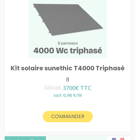
Kit solaire sunethic T4000 Triphasé
8
3850
€
Le
Le
3700
€
TTC
prix
prix
soit 0,96 €/W
initial
actuel
était :
est :
3850€.
3700€.
COMMANDER