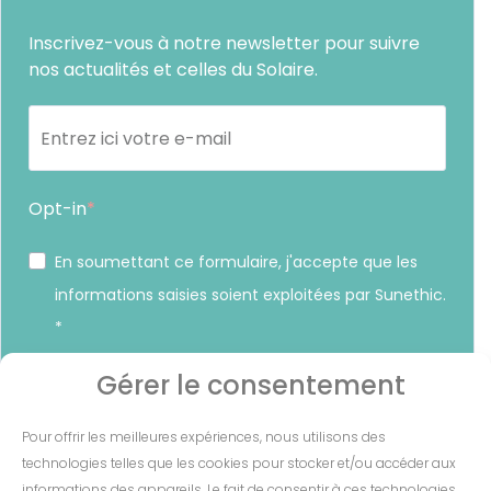
Inscrivez-vous à notre newsletter pour suivre
nos actualités et celles du Solaire.
Opt-in
En soumettant ce formulaire, j'accepte que les
informations saisies soient exploitées par Sunethic.
*
Vous pouvez vous désinscrire à tout moment en cliquant sur
Gérer le consentement
le lien présent dans nos emails.
Pour offrir les meilleures expériences, nous utilisons des
S'INSCRIRE
technologies telles que les cookies pour stocker et/ou accéder aux
informations des appareils. Le fait de consentir à ces technologies