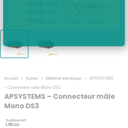
Accueil
Autres
Matériel électrique
APSYSTEMS
– Connecteur mâle Mono DS3
APSYSTEMS – Connecteur mâle
Mono DS3