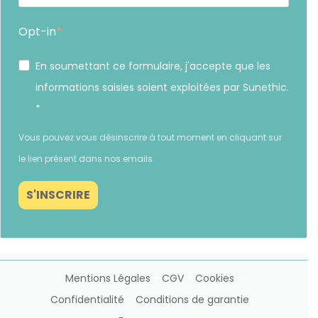
Opt-in
En soumettant ce formulaire, j'accepte que les
informations saisies soient exploitées par Sunethic.
*
Gérer le consentement
Vous pouvez vous désinscrire à tout moment en cliquant sur
Pour offrir les meilleures expériences, nous utilisons des technologies telles que les
le lien présent dans nos emails.
cookies pour stocker et/ou accéder aux informations des appareils. Le fait de consentir
à ces technologies nous permettra de traiter des données telles que le comportement de
S'INSCRIRE
navigation ou les ID uniques sur ce site. Le fait de ne pas consentir ou de retirer son
consentement peut avoir un effet négatif sur certaines caractéristiques et fonctions.
Continuer sans accepter
ACCEPTER
Mentions Légales
-
CGV
-
Cookies
-
Confidentialité
-
Conditions de garantie
-
VOIR LES PRÉFÉRENCES