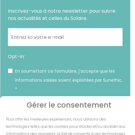
Inscrivez-vous à notre newsletter pour suivre
nos actualités et celles du Solaire.
Opt-in
En soumettant ce formulaire, j'accepte que les
informations saisies soient exploitées par Sunethic.
*
Vous pouvez vous désinscrire à tout moment en cliquant sur
Gérer le consentement
le lien présent dans nos emails.
Pour offrir les meilleures expériences, nous utilisons des
S'INSCRIRE
technologies telles que les cookies pour stocker et/ou accéder aux
informations des appareils. Le fait de consentir à ces technologies