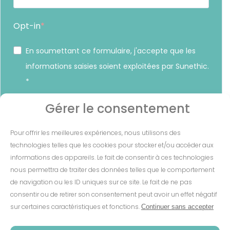
Opt-in
En soumettant ce formulaire, j'accepte que les
informations saisies soient exploitées par Sunethic.
*
Vous pouvez vous désinscrire à tout moment en cliquant sur
Gérer le consentement
le lien présent dans nos emails.
Pour offrir les meilleures expériences, nous utilisons des
S'INSCRIRE
technologies telles que les cookies pour stocker et/ou accéder aux
informations des appareils. Le fait de consentir à ces technologies
nous permettra de traiter des données telles que le comportement
de navigation ou les ID uniques sur ce site. Le fait de ne pas
consentir ou de retirer son consentement peut avoir un effet négatif
Mentions Légales
-
CGV
-
Cookies
-
sur certaines caractéristiques et fonctions.
Continuer sans accepter
Confidentialité
-
Conditions de garantie
-