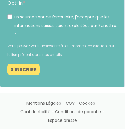
Opt-in
En soumettant ce formulaire, j'accepte que les
informations saisies soient exploitées par Sunethic.
*
Vous pouvez vous désinscrire à tout moment en cliquant sur
Gérer le consentement
le lien présent dans nos emails.
S'INSCRIRE
Pour offrir les meilleures expériences, nous utilisons des technologies telles que les
cookies pour stocker et/ou accéder aux informations des appareils. Le fait de consentir
à ces technologies nous permettra de traiter des données telles que le comportement de
navigation ou les ID uniques sur ce site. Le fait de ne pas consentir ou de retirer son
consentement peut avoir un effet négatif sur certaines caractéristiques et fonctions.
Mentions Légales
-
CGV
-
Cookies
-
Continuer sans accepter
Confidentialité
-
Conditions de garantie
-
Espace presse
ACCEPTER