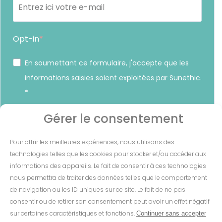
Opt-in
En soumettant ce formulaire, j'accepte que les
informations saisies soient exploitées par Sunethic.
*
Vous pouvez vous désinscrire à tout moment en cliquant sur
Gérer le consentement
le lien présent dans nos emails.
Pour offrir les meilleures expériences, nous utilisons des
S'INSCRIRE
technologies telles que les cookies pour stocker et/ou accéder aux
informations des appareils. Le fait de consentir à ces technologies
nous permettra de traiter des données telles que le comportement
de navigation ou les ID uniques sur ce site. Le fait de ne pas
consentir ou de retirer son consentement peut avoir un effet négatif
Mentions Légales
-
CGV
-
Cookies
-
sur certaines caractéristiques et fonctions.
Continuer sans accepter