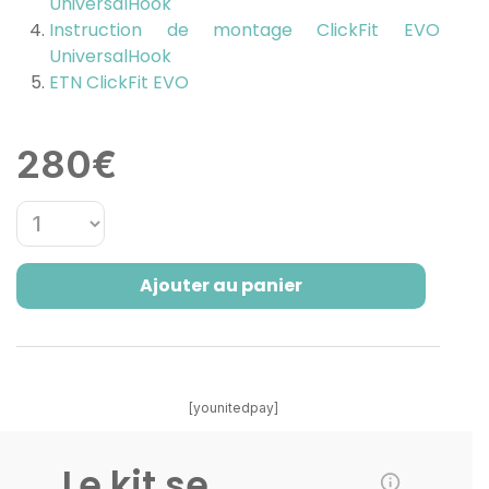
UniversalHook
Instruction de montage ClickFit EVO
UniversalHook
ETN ClickFit EVO
280
€
Ajouter au panier
[younitedpay]
Le kit se