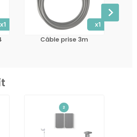
x1
x1
4
Câble prise 3m
t