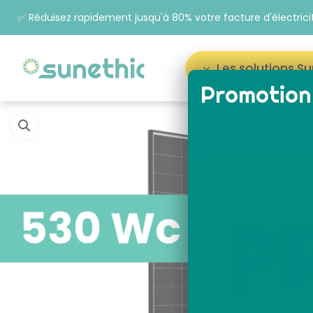
✅ Réduisez rapidement jusqu'à 80% votre facture d'électrici
Les solutions S
Promotion 
Appuyez sur Entrée pour rechercher ou sur ESC p