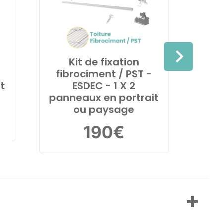
Kit de fixation
Kit 
fibrociment / PST -
t
ESDEC - 1 X 2
pan
panneaux en portrait
ou paysage
190
€