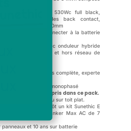
kit de fixation panneau
lé
solaire toit
ires LONGI premium 530Wc full black,
ement 23,5 % cellules back contact,
dimension 1990×1134×30mm
ges MC4 pour se connecter à la batterie
 Pro 4 de 5 kWh avec onduleur hybride
ance de sortie réseau et hors réseau de
3m avec prise IP44
uivi de production très complète, experte
sommation et surplus monophasé
 à rajouter, non compris dans ce pack.
pose au sol, sur mur ou sur toit plat.
ure, on conseille plutôt un kit Sunethic E
et avec la batterie Anker Max AC de 7
 panneaux et 10 ans sur batterie