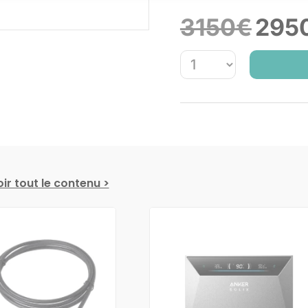
Le
3150
€
295
prix
initial
était :
3150€.
ir tout le contenu >