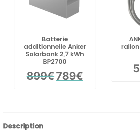
Batterie
ANK
additionnelle Anker
rallo
Solarbank 2,7 kWh
BP2700
5
Le
Le
899
€
789
€
prix
prix
initial
actuel
était :
est :
899€.
789€.
Description