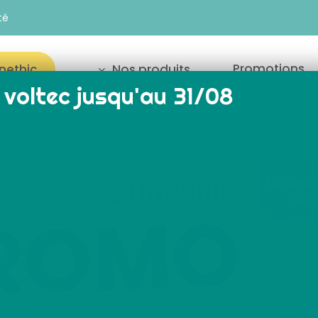
té
Promotions
unethic
Nos produits
voltec jusqu'au 31/08
our fermer
Accueil
Kits solaires
batterie Anker PRO 4 – Long
Kit solaire E31
Longi
Sunethic E3180 avec
and play 3 kWc avec 