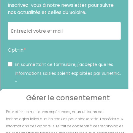
Inscrivez-vous à notre newsletter pour suivre
nos actualités et celles du Solaire.
Opt-in
En soumettant ce formulaire, j'accepte que les
informations saisies soient exploitées par Sunethic.
*
Vous pouvez vous désinscrire à tout moment en cliquant sur
Gérer le consentement
le lien présent dans nos emails.
Pour offrir les meilleures expériences, nous utilisons des
S'INSCRIRE
technologies telles que les cookies pour stocker et/ou accéder aux
informations des appareils. Le fait de consentir à ces technologies