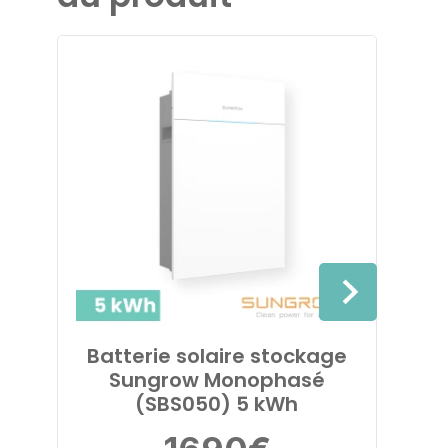
Batterie solaire stockage
Born
Sungrow Monophasé
VE 
(SBS050) 5 kWh
B