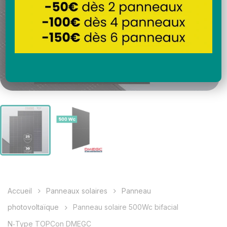
Accueil
Panneaux solaires
Panneau
photovoltaïque
Panneau solaire 500Wc bifacial
N‑Type TOPCon DMEGC