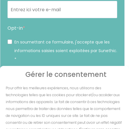
Opt-in
En soumettant ce formulaire, j'accepte que les
informations saisies soient exploitées par Sunethic.
*
Vous pouvez vous désinscrire à tout moment en cliquant sur
Gérer le consentement
le lien présent dans nos emails.
Pour offrir les meilleures expériences, nous utilisons des
S'INSCRIRE
technologies telles que les cookies pour stocker et/ou accéder aux
informations des appareils. Le fait de consentir à ces technologies
nous permettra de traiter des données telles que le comportement
de navigation ou les ID uniques sur ce site. Le fait de ne pas
consentir ou de retirer son consentement peut avoir un effet négatif
Mentions Légales
-
CGV
-
Cookies
-