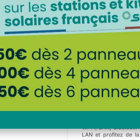
tovoltaïques
Shelly Pro 3EM – Comp
Mesure d’énergie sur
électrique triphasé (1
DIN de votre tableau 
consommation de tous 
électriques ou équipe
Précision classe B –
s’élève à 1%, Shelly 
la consommation penda
Suivez l’énergie accu
le courant, la puiss
temps réel
Wi-Fi, LAN, Bluetooth
LAN et profitez de l