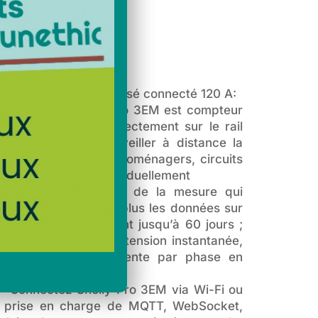
teur électrique triphasé connecté 120 A:
 3 phases – Shelly Pro 3EM est compteur
20A) qui s’installe directement sur le rail
électrique pour surveiller à distance la
vos appareils électroménagers, circuits
ments de bureau individuellement
 Doté d’une justesse de la mesure qui
Pro 3EM récupère en plus les données sur
nt une période allant jusqu’à 60 jours ;
mulée, comme sur la tension instantanée,
ance active et apparente par phase en
 – Connectez Shelly Pro 3EM via Wi-Fi ou
a prise en charge de MQTT, WebSocket,