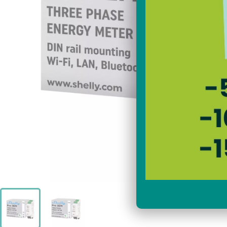
plug and play Anker
pho