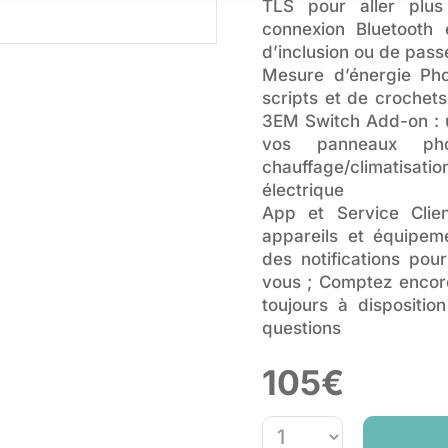
TLS pour aller plus
connexion Bluetooth 
d’inclusion ou de pass
Mesure d’énergie Pho
scripts et de crochet
3EM Switch Add-on : ut
vos panneaux phot
chauffage/climatisati
électrique
App et Service Clie
appareils et équipeme
des notifications po
vous ; Comptez encore
toujours à dispositi
questions
105
€