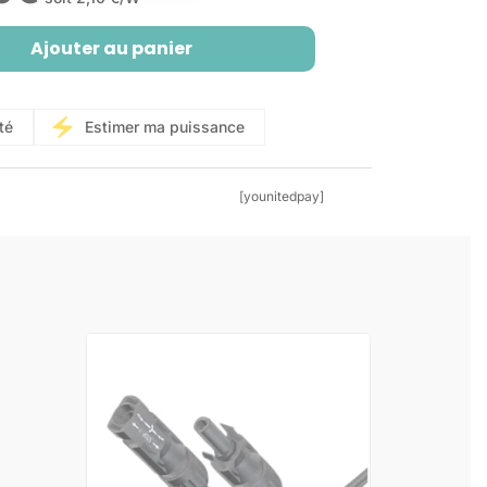
actuel
Ajouter au panier
est :
2100€.
té
Estimer ma puissance
[younitedpay]