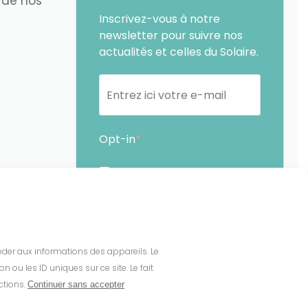
 de nos
Inscrivez-vous à notre
newsletter pour suivre nos
actualités et celles du Solaire.
Opt-in
En soumettant ce formulaire,
j'accepte que les
informations saisies soient
exploitées par Sunethic. *
céder aux informations des appareils. Le
Vous pouvez vous désinscrire à tout
ou les ID uniques sur ce site. Le fait
moment en cliquant sur le lien présent
ctions.
Continuer sans accepter
dans nos emails.