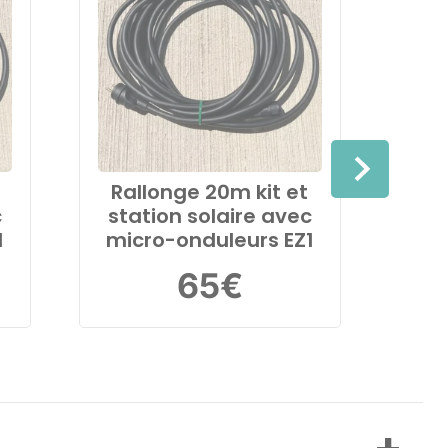
Rallonge 20m kit et
Ra
c
station solaire avec
st
1
micro-onduleurs EZ1
mi
65
€