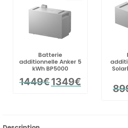
Batterie
additionnelle Anker 5
addit
kWh BP5000
Solar
Le
Le
1449
€
1349
€
prix
prix
89
initial
actuel
était :
est :
1449€.
1349€.
Description