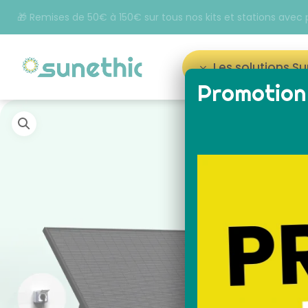
🎁 Remises de 50€ à 150€ sur tous nos kits et stations avec
Les solutions S
Promotion 
Appuyez sur Entrée pour rechercher ou sur ESC p
panneau solaire plug
kit 
and play français
au
Sunethic sur prise 220V
fra
soi