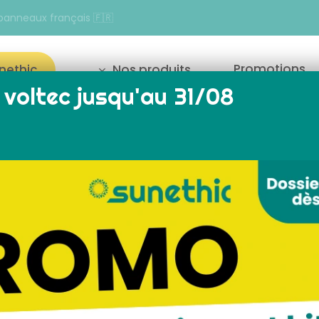
 panneaux français 🇫🇷
Promotions
unethic
Nos produits
voltec jusqu'au 31/08
our fermer
Accueil
Stations solaires
solaire Sunethic F1000 et b
Fabriqué en
Station solaire
Anker PRO 3
solaire
installation panneau
toconsommation
solaire français RGE c
nçais toiture à poser
en main
-même français
Sunethic F1000 PR