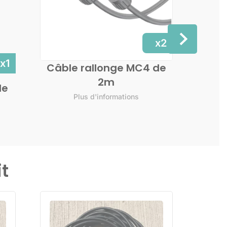
x2
x1
Câble rallonge MC4 de
2m
c
de
Plus d'informations
t