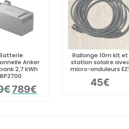
Batterie
Rallonge 10m kit et
ionnelle Anker
station solaire ave
bank 2,7 kWh
micro-onduleurs EZ
BP2700
45
€
Le
Le
9
€
789
€
prix
prix
initial
actuel
était :
est :
899€.
789€.