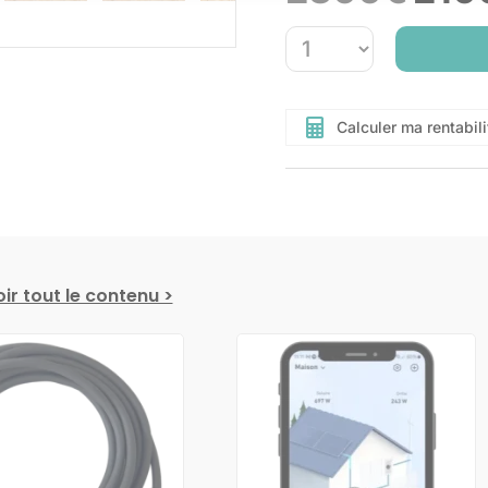
initial
était :
2300€.
Calculer ma rentabili
ir tout le contenu >