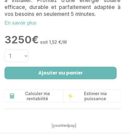
à installer. Profitez d’une énergie solaire
efficace, durable et parfaitement adaptée à
vos besoins en seulement 5 minutes.
En savoir plus
3250
€
soit 1,52 €/W
Ajouter au panier
Calculer ma
Estimer ma
rentabilité
puissance
[younitedpay]