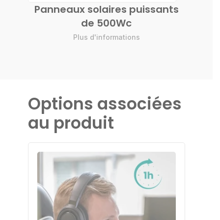
Panneaux solaires puissants
Supp
de 500Wc
i
Plus d'informations
Options associées
au produit