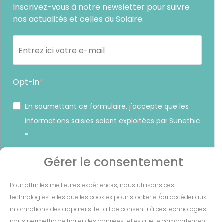
Inscrivez-vous à notre newsletter pour suivre
nos actualités et celles du Solaire.
Opt-in
En soumettant ce formulaire, j'accepte que les
informations saisies soient exploitées par Sunethic.
*
Vous pouvez vous désinscrire à tout moment en cliquant sur
Gérer le consentement
le lien présent dans nos emails.
Pour offrir les meilleures expériences, nous utilisons des
S'INSCRIRE
technologies telles que les cookies pour stocker et/ou accéder aux
informations des appareils. Le fait de consentir à ces technologies
nous permettra de traiter des données telles que le comportement