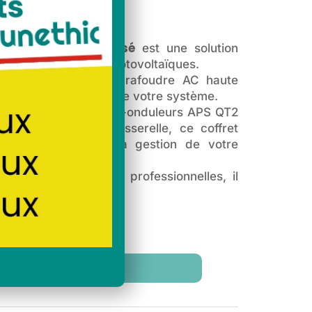
EAL AC 0-9K triphasé
est une solution
 vos installations photovoltaïques.
 20A/30mA et un parafoudre AC haute
écurité et la fiabilité de votre système.
atible avec les micro-onduleurs APS QT2
ment dédié pour passerelle, ce coffret
, la surveillance et la gestion de votre
tions résidentielles et professionnelles, il
n robuste et durable.
Ajouter au panier