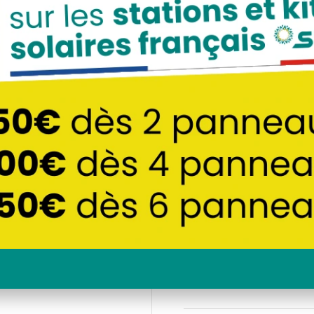
coffret TECHNID
Le
complète pour protéger
Avec une protection
immunité, il assure la s
Conçu pour être comp
et doté d’un emplace
facilite la connexion
production solaire.
Idéal pour les installa
garantit une protectio
345
€