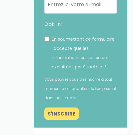
Opt-in
En soumettant ce formulaire,
j'accepte que les
informations saisies soient
exploitées par Sunethic. *
eils. Le fait de consentir à ces technologies nous
Vous pouvez vous désinscrire à tout
on consentement peut avoir un effet négatif sur
moment en cliquant sur le lien présent
dans nos emails.
PRÉFÉRENCES
S'INSCRIRE