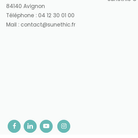
84140 Avignon
Téléphone :
04 12 30 01 00
Mail :
contact@sunethic.fr
Pour offrir les meilleures expériences, nous utilis
permettra de traiter des données telles que le comp
Continuer
certaines caractéristiques et fonctions.
ACCE