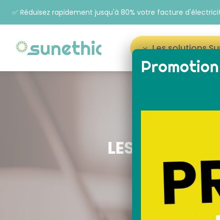
✅ Réduisez rapidement jusqu'à 80% votre facture d'électrici
Les solutions S
Promotion 
Appuyez sur Entrée pour rechercher ou sur ESC p
LES ARNAQUE