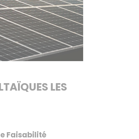
TAÏQUES LES
de
Faisabilité