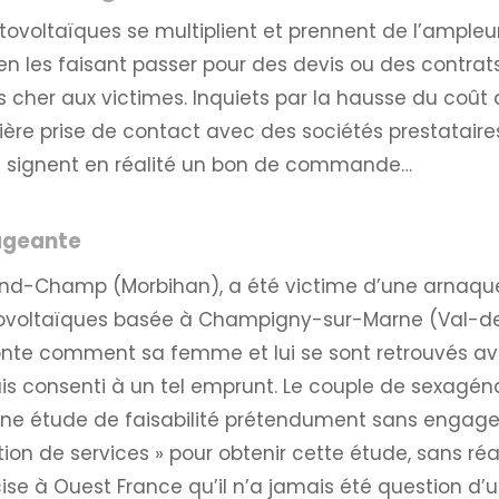
voltaïques se multiplient et prennent de l’ampleur.
les faisant passer pour des devis ou des contrats 
 cher aux victimes. Inquiets par la hausse du coût 
ère prise de contact avec des sociétés prestataires
’ils signent en réalité un bon de commande…
gageante
rand-Champ (Morbihan), a été victime d’une arnaqu
tovoltaïques basée à Champigny-sur-Marne (Val-de
onte comment sa femme et lui se sont retrouvés av
mais consenti à un tel emprunt. Le couple de sexagén
ne étude de faisabilité prétendument sans engagem
ion de services » pour obtenir cette étude, sans réa
cise à Ouest France qu’il n’a jamais été question 