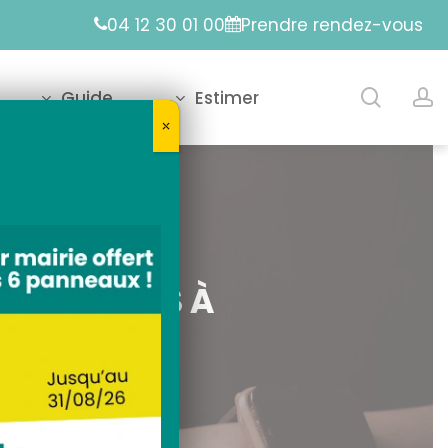
04 12 30 01 00
Prendre rendez-vous
Reche
a
Guide
Estimer
⤬
OLTAÏQUES À