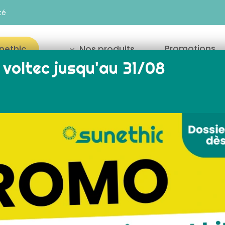
té
Promotions
unethic
Nos produits
voltec jusqu'au 31/08
our fermer
Aides et réglementation
Astuces
S AUX PANNEAUX PHOTOV
ÉVITER EN 2026
16 minutes de lecture