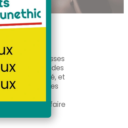
kit de fixation panneau
lé
solaire toit
panneaux
x avantages de
leuses. Des fausses
0 % par l’État, des
e en électricité, et
ont les pratiques
uelles sont les
?
Comment se faire
oici notre avis